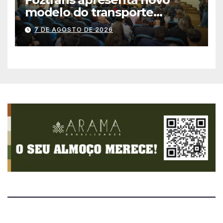
modelo do transporte
coletivo em audiência
7 DE AGOSTO DE 2026
pública e avança para um
sistema mais moderno e
eficiente