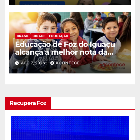
BRASIL
CIDADE
EDUCAÇÃ0
Educação de Foz do Iguaçu
alcança a melhor nota da
história no IDEB
AGO 7, 2026
ACONTECE
Recupera Foz