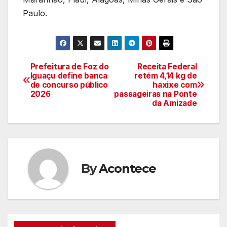
Paulo.
Prefeitura de Foz do
Receita Federal
Navegação
Iguaçu define banca
retém 4,14 kg de
de concurso público
haxixe com
de
2026
passageiras na Ponte
da Amizade
artigos
By
Acontece