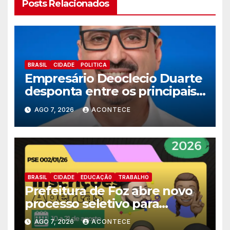
Posts Relacionados
BRASIL
CIDADE
POLITICA
Empresário Deoclecio Duarte
desponta entre os principais
nomes do União Brasil para
AGO 7, 2026
ACONTECE
deputado estadual
BRASIL
CIDADE
EDUCAÇÃ0
TRABALHO
Prefeitura de Foz abre novo
processo seletivo para
estagiários
AGO 7, 2026
ACONTECE