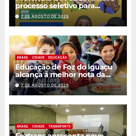
processo seletivo para
estagiários
7 DE AGOSTO DE 2026
BRASIL
CIDADE
EDUCAÇÃ0
Educação de Foz do Iguaçu
alcança a melhor nota da
história no IDEB
7 DE AGOSTO DE 2026
BRASIL
CIDADE
TRANSPORTE
Foztrans apresenta novo