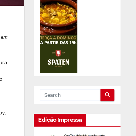
o em
ura
go
by,
Edição Impressa