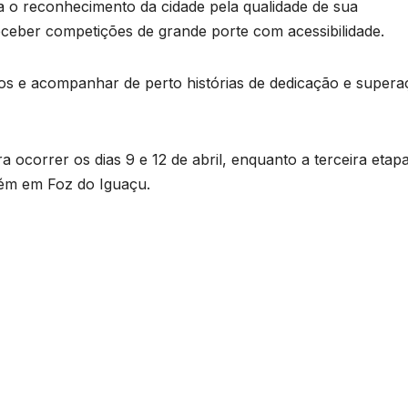
 o reconhecimento da cidade pela qualidade de sua
receber competições de grande porte com acessibilidade.
gos e acompanhar de perto histórias de dedicação e supera
ocorrer os dias 9 e 12 de abril, enquanto a terceira etap
bém em Foz do Iguaçu.
B
C
T
n
a
D
a
A