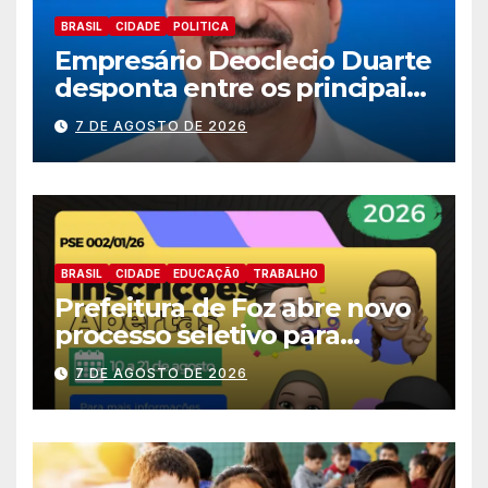
BRASIL
CIDADE
POLITICA
Empresário Deoclecio Duarte
desponta entre os principais
nomes do União Brasil para
7 DE AGOSTO DE 2026
deputado estadual
BRASIL
CIDADE
EDUCAÇÃ0
TRABALHO
Prefeitura de Foz abre novo
processo seletivo para
estagiários
7 DE AGOSTO DE 2026