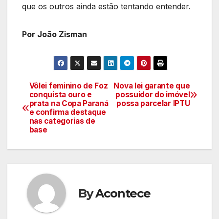
que os outros ainda estão tentando entender.
Por João Zisman
Vôlei feminino de Foz
Nova lei garante que
Navegação
conquista ouro e
possuidor do imóvel
prata na Copa Paraná
possa parcelar IPTU
de
e confirma destaque
nas categorias de
artigos
base
By
Acontece