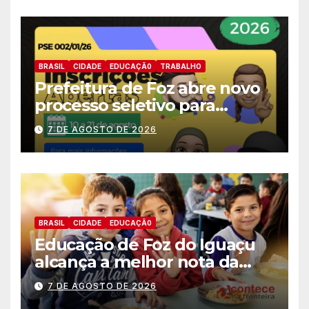
BRASIL
CIDADE
EDUCAÇÃ0
TRABALHO
Prefeitura de Foz abre novo
processo seletivo para
estagiários
7 DE AGOSTO DE 2026
BRASIL
CIDADE
EDUCAÇÃ0
Educação de Foz do Iguaçu
alcança a melhor nota da
história no IDEB
7 DE AGOSTO DE 2026