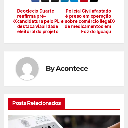
Deoclecio Duarte
Policial Civil afastado
Navegação
reafirma pré-
é preso em operação
candidatura pelo PL e
sobre comércio ilegal
de
destaca viabilidade
de medicamentos em
eleitoral do projeto
Foz do Iguaçu
artigos
By
Acontece
Posts Relacionados