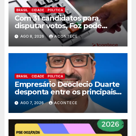
BRASIL
CIDADE
POLITICA
Com 31 candidatos para
disputar votos, Foz pode
perder representatividade
AGO 8, 2026
ACONTECE
BRASIL
CIDADE
POLITICA
Empresário Deoclecio Duarte
desponta entre os principais
nomes do União Brasil para
AGO 7, 2026
ACONTECE
deputado estadual