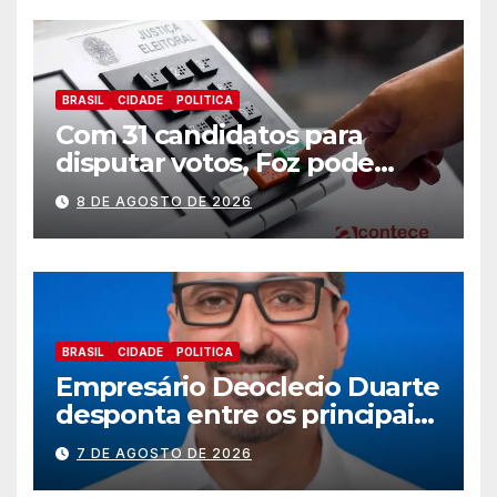
BRASIL
CIDADE
POLITICA
Com 31 candidatos para
disputar votos, Foz pode
perder representatividade
8 DE AGOSTO DE 2026
BRASIL
CIDADE
POLITICA
Empresário Deoclecio Duarte
desponta entre os principais
nomes do União Brasil para
7 DE AGOSTO DE 2026
deputado estadual