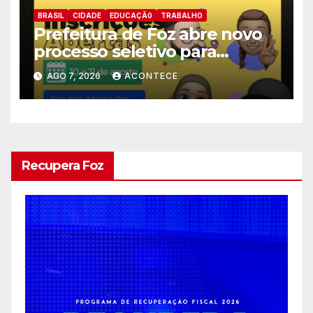
BRASIL
CIDADE
EDUCAÇÃ0
TRABALHO
Prefeitura de Foz abre novo
processo seletivo para
estagiários
AGO 7, 2026
ACONTECE
Recupera Foz