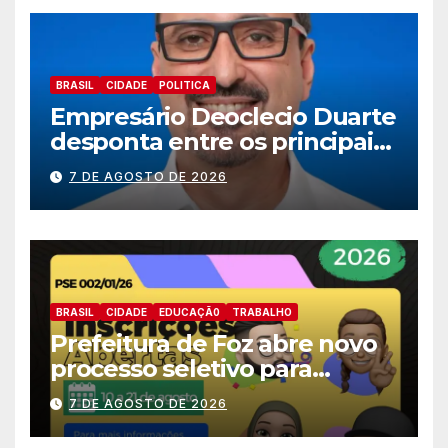
BRASIL
CIDADE
POLITICA
Empresário Deoclecio Duarte
desponta entre os principais
nomes do União Brasil para
7 DE AGOSTO DE 2026
deputado estadual
BRASIL
CIDADE
EDUCAÇÃ0
TRABALHO
Prefeitura de Foz abre novo
processo seletivo para
estagiários
7 DE AGOSTO DE 2026