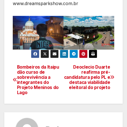
www.dreamsparkshow.com.br
Bombeiros da Itaipu
Deoclecio Duarte
Navegação
dão curso de
reafirma pré-
sobrevivência a
candidatura pelo PL e
de
integrantes do
destaca viabilidade
Projeto Meninos do
eleitoral do projeto
artigos
Lago