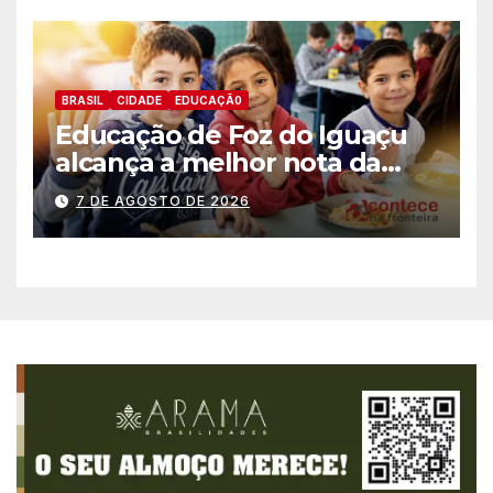
BRASIL
CIDADE
EDUCAÇÃ0
Educação de Foz do Iguaçu
alcança a melhor nota da
história no IDEB
7 DE AGOSTO DE 2026