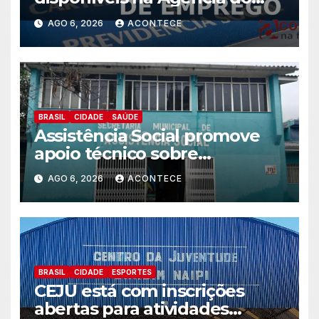
Trabalhador
AGO 6, 2026
ACONTECE
BRASIL
CIDADE
SAÚDE
Assistência Social promove
apoio técnico sobre
preparação e resposta a
AGO 6, 2026
ACONTECE
situações de emergência e
calamidade pública
BRASIL
CIDADE
ESPORTES
CEJU está com inscrições
abertas para atividades