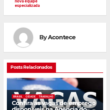
de
nova equipe
especializada
artigos
By
Acontece
Posts Relacionados
BRASIL
CIDADE
TRABALHO
Confira as vagas de emprego
disponíveis na Agência do