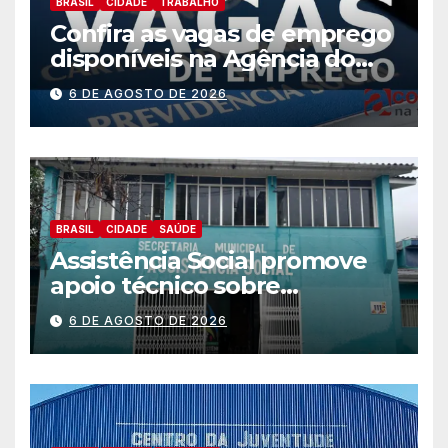
BRASIL
CIDADE
TRABALHO
Confira as vagas de emprego
disponíveis na Agência do
Trabalhador
6 DE AGOSTO DE 2026
BRASIL
CIDADE
SAÚDE
Assistência Social promove
apoio técnico sobre
preparação e resposta a
6 DE AGOSTO DE 2026
situações de emergência e
calamidade pública