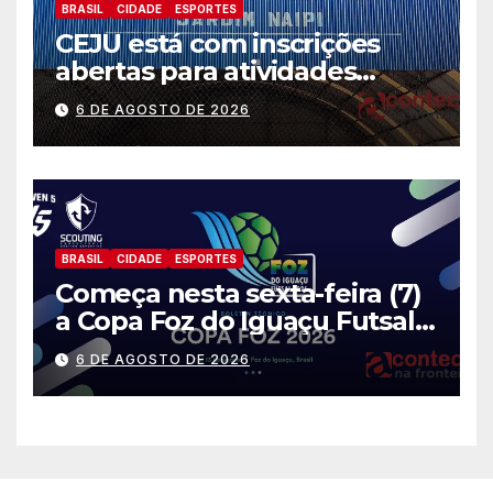
BRASIL
CIDADE
ESPORTES
CEJU está com inscrições
abertas para atividades
gratuitas
6 DE AGOSTO DE 2026
BRASIL
CIDADE
ESPORTES
Começa nesta sexta-feira (7)
a Copa Foz do Iguaçu Futsal
2026 com equipes de quatro
6 DE AGOSTO DE 2026
países