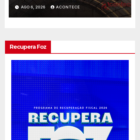
gratuitas
AGO 6, 2026
ACONTECE
Recupera Foz