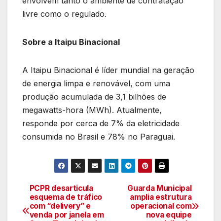
envolvem tanto o ambiente de contratação
livre como o regulado.
Sobre a Itaipu Binacional
A Itaipu Binacional é líder mundial na geração
de energia limpa e renovável, com uma
produção acumulada de 3,1 bilhões de
megawatts-hora (MWh). Atualmente,
responde por cerca de 7% da eletricidade
consumida no Brasil e 78% no Paraguai.
PCPR desarticula
Guarda Municipal
Navegação
esquema de tráfico
amplia estrutura
com “delivery” e
operacional com
de
venda por janela em
nova equipe