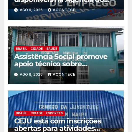
Trabalhador
AGO 6, 2026
ACONTECE
BRASIL
CIDADE
SAÚDE
Assistência Social promove
apoio técnico sobre
preparação e resposta a
AGO 6, 2026
ACONTECE
situações de emergência e
calamidade pública
BRASIL
CIDADE
ESPORTES
CEJU está com inscrições
abertas para atividades