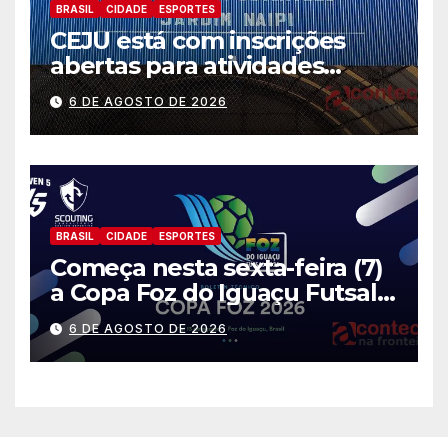
BRASIL
CIDADE
ESPORTES
CEJU está com inscrições
abertas para atividades
gratuitas
6 DE AGOSTO DE 2026
BRASIL
CIDADE
ESPORTES
Começa nesta sexta-feira (7)
a Copa Foz do Iguaçu Futsal
2026 com equipes de quatro
6 DE AGOSTO DE 2026
países