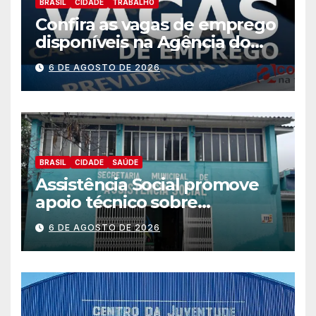
BRASIL
CIDADE
TRABALHO
Confira as vagas de emprego
disponíveis na Agência do
Trabalhador
6 DE AGOSTO DE 2026
BRASIL
CIDADE
SAÚDE
Assistência Social promove
apoio técnico sobre
preparação e resposta a
6 DE AGOSTO DE 2026
situações de emergência e
calamidade pública