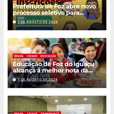
Prefeitura de Foz abre novo
processo seletivo para
estagiários
7 DE AGOSTO DE 2026
BRASIL
CIDADE
EDUCAÇÃ0
Educação de Foz do Iguaçu
alcança a melhor nota da
história no IDEB
7 DE AGOSTO DE 2026
BRASIL
CIDADE
TRANSPORTE