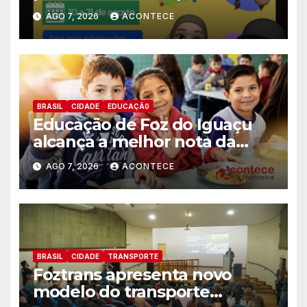
estagiários
AGO 7, 2026
ACONTECE
BRASIL
CIDADE
EDUCAÇÃ0
Educação de Foz do Iguaçu
alcança a melhor nota da
história no IDEB
AGO 7, 2026
ACONTECE
BRASIL
CIDADE
TRANSPORTE
Foztrans apresenta novo
modelo do transporte