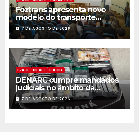
Foztrans apresenta novo
modelo do transporte
coletivo em audiência
7 DE AGOSTO DE 2026
pública e avança para um
sistema mais moderno e
eficiente
BRASIL
CIDADE
POLICIA
DENARC cumpre mandados
judiciais no âmbito da
“Operação Quadrante do Pó”
7 DE AGOSTO DE 2026
em Foz do Iguaçu