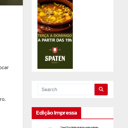
locar
ro.
Edição Impressa