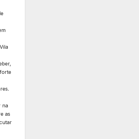
de
 em
Vila
eber,
forte
res.
r na
re as
cutar