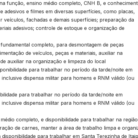
na função, ensino médio completo, CNH B, e conhecimen
e adesivos e filmes em diversas superfícies, como placas,
ar veículos, fachadas e demais superfícies; preparação da
teriais adesivos; controle de estoque e organização de
 fundamental completo, para desmontagem de peças
imentação de veículos, peças e materiais, auxiliar na
de auxiliar na organização e limpeza do local
bilidade para trabalhar no período da tarde/noite em
B
inclusive dispensa militar para homens e RNM válido (ou
dade para trabalhar no período da tarde/noite em
n
inclusive dispensa militar para homens e RNM válido (ou
o completo, e disponibilidade para trabalhar na região
D
aração de carnes, manter a área de trabalho limpa e organ
A
ponibilidade para trabalhar em Santa Terezinha de Itai