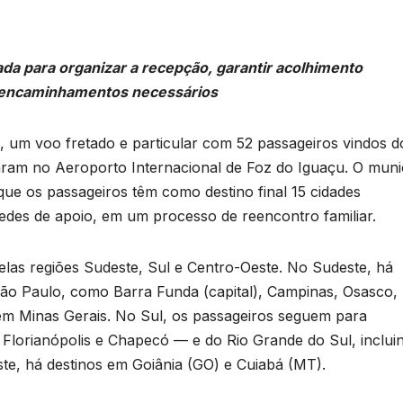
ada para organizar a recepção, garantir acolhimento
e encaminhamentos necessários
), um voo fretado e particular com 52 passageiros vindos d
caram no Aeroporto Internacional de Foz do Iguaçu. O muni
 que os passageiros têm como destino final 15 cidades
redes de apoio, em um processo de reencontro familiar.
pelas regiões Sudeste, Sul e Centro-Oeste. No Sudeste, há
o Paulo, como Barra Funda (capital), Campinas, Osasco, 
, em Minas Gerais. No Sul, os passageiros seguem para
Florianópolis e Chapecó — e do Rio Grande do Sul, inclui
te, há destinos em Goiânia (GO) e Cuiabá (MT).