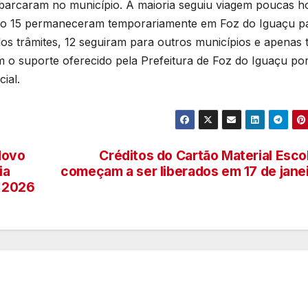
barcaram no município. A maioria seguiu viagem poucas h
anto 15 permaneceram temporariamente em Foz do Iguaçu p
s trâmites, 12 seguiram para outros municípios e apenas 
o suporte oferecido pela Prefeitura de Foz do Iguaçu po
ial.
 Novo
Créditos do Cartão Material Esco
ia
começam a ser liberados em 17 de jane
e 2026