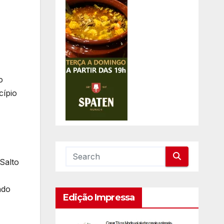
o
cípio
Salto
ndo
Edição Impressa