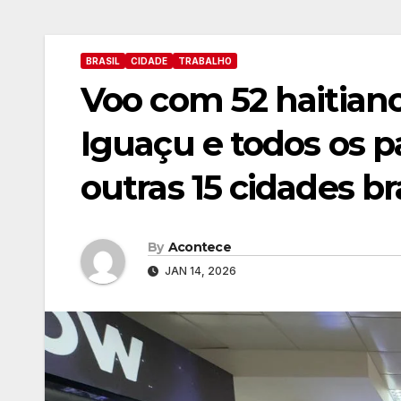
BRASIL
CIDADE
TRABALHO
Voo com 52 haitian
Iguaçu e todos os 
outras 15 cidades bra
By
Acontece
JAN 14, 2026