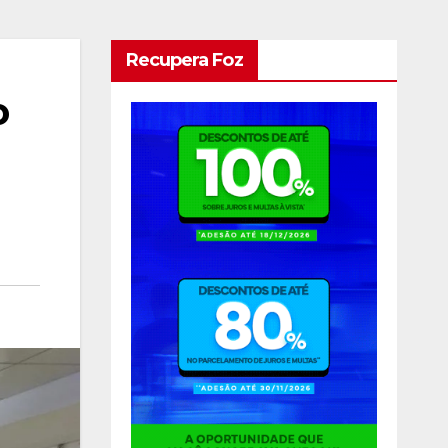
Recupera Foz
o