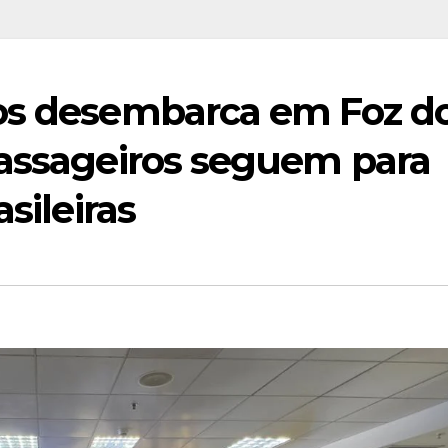
os desembarca em Foz d
passageiros seguem para
sileiras