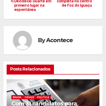
Deoclecio Duarte em
completa no centro
de
primeiro lugar na
de Foz do Iguaçu
espontânea
artigos
By
Acontece
Posts Relacionados
BRASIL
CIDADE
POLITICA
Com 31 candidatos para