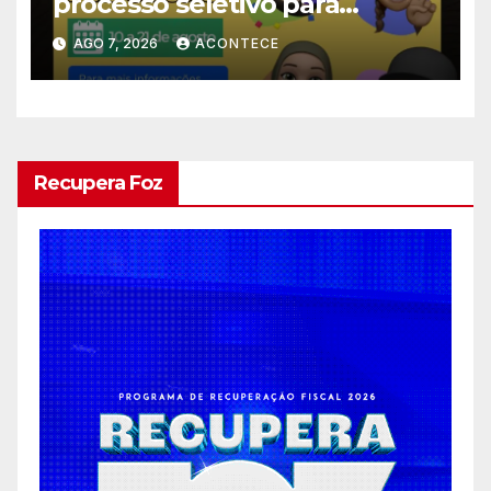
processo seletivo para
estagiários
AGO 7, 2026
ACONTECE
Recupera Foz