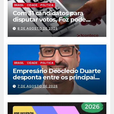
BRASIL
CIDADE
POLITICA
Com 31 candidatos para
disputar votos, Foz pode
perder representatividade
8 DE AGOSTO DE 2026
BRASIL
CIDADE
POLITICA
Empresário Deoclecio Duarte
desponta entre os principais
nomes do União Brasil para
7 DE AGOSTO DE 2026
deputado estadual