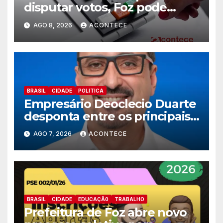
disputar votos, Foz pode
perder representatividade
AGO 8, 2026
ACONTECE
BRASIL
CIDADE
POLITICA
Empresário Deoclecio Duarte
desponta entre os principais
nomes do União Brasil para
AGO 7, 2026
ACONTECE
deputado estadual
BRASIL
CIDADE
EDUCAÇÃ0
TRABALHO
Prefeitura de Foz abre novo