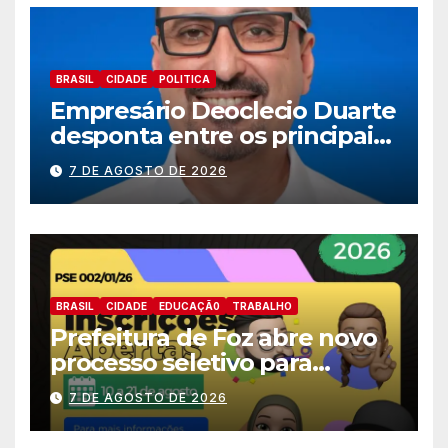
BRASIL
CIDADE
POLITICA
Empresário Deoclecio Duarte
desponta entre os principais
nomes do União Brasil para
7 DE AGOSTO DE 2026
deputado estadual
BRASIL
CIDADE
EDUCAÇÃ0
TRABALHO
Prefeitura de Foz abre novo
processo seletivo para
estagiários
7 DE AGOSTO DE 2026