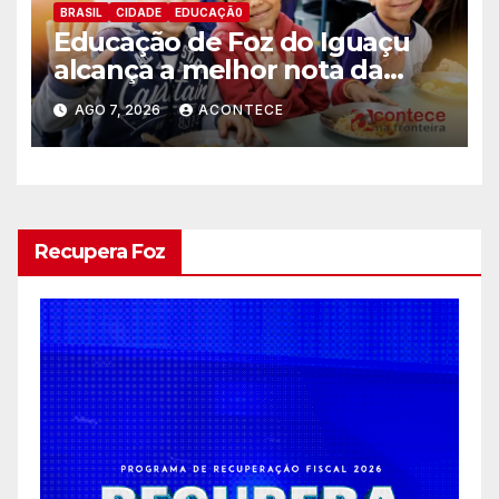
BRASIL
CIDADE
EDUCAÇÃ0
Educação de Foz do Iguaçu
alcança a melhor nota da
história no IDEB
AGO 7, 2026
ACONTECE
Recupera Foz