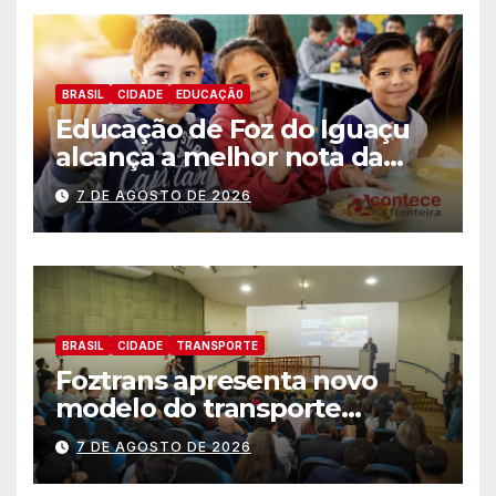
BRASIL
CIDADE
EDUCAÇÃ0
Educação de Foz do Iguaçu
alcança a melhor nota da
história no IDEB
7 DE AGOSTO DE 2026
BRASIL
CIDADE
TRANSPORTE
Foztrans apresenta novo
modelo do transporte
coletivo em audiência
7 DE AGOSTO DE 2026
pública e avança para um
sistema mais moderno e