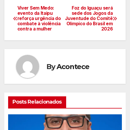
Viver Sem Medo:
Foz do Iguaçu será
Navegação
evento da Itaipu
sede dos Jogos da
reforça urgência do
Juventude do Comitê
de
combate à violência
Olímpico do Brasil em
contra a mulher
2026
artigos
By
Acontece
Posts Relacionados