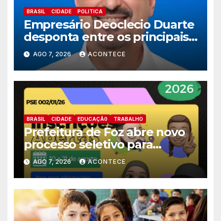
BRASIL
CIDADE
POLITICA
Empresário Deoclecio Duarte
desponta entre os principais
nomes do União Brasil para
AGO 7, 2026
ACONTECE
deputado estadual
BRASIL
CIDADE
EDUCAÇÃ0
TRABALHO
Prefeitura de Foz abre novo
processo seletivo para
estagiários
AGO 7, 2026
ACONTECE