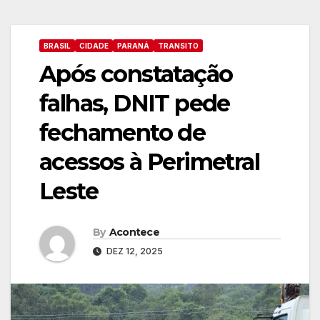
BRASIL
CIDADE
PARANÁ
TRANSITO
Após constatação
falhas, DNIT pede
fechamento de
acessos à Perimetral
Leste
By
Acontece
DEZ 12, 2025