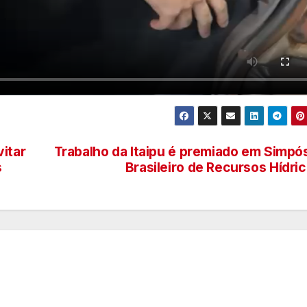
itar
Trabalho da Itaipu é premiado em Simpó
s
Brasileiro de Recursos Hídri