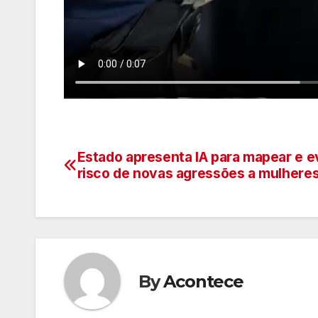
Estado apresenta IA para mapear e ev
Navegação
risco de novas agressões a mulhere
de
artigos
By
Acontece