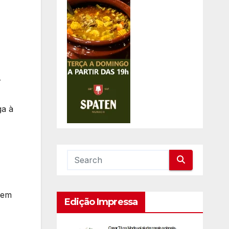
r
ga à
dem
Edição Impressa