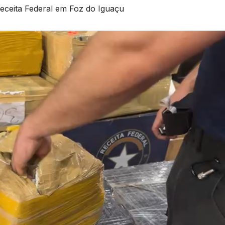
eceita Federal em Foz do Iguaçu
B
n
D
A