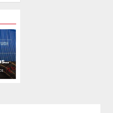
as
CE