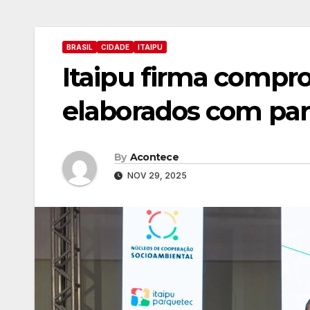
BRASIL
CIDADE
ITAIPU
Itaipu firma compro
elaborados com part
By
Acontece
NOV 29, 2025