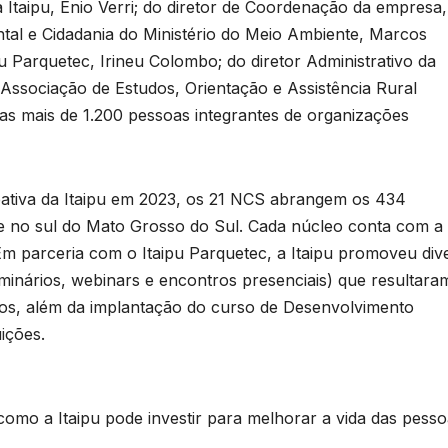
a Itaipu, Enio Verri; do diretor de Coordenação da empresa,
tal e Cidadania do Ministério do Meio Ambiente, Marcos
pu Parquetec, Irineu Colombo; do diretor Administrativo da
 Associação de Estudos, Orientação e Assistência Rural
 as mais de 1.200 pessoas integrantes de organizações
ativa da Itaipu em 2023, os 21 NCS abrangem os 434
e no sul do Mato Grosso do Sul. Cada núcleo conta com a
B
 Em parceria com o Itaipu Parquetec, a Itaipu promoveu div
C
T
inários, webinars e encontros presenciais) que resultar
órios, além da implantação do curso de Desenvolvimento
n
ições.
a
D
omo a Itaipu pode investir para melhorar a vida das pesso
a
A