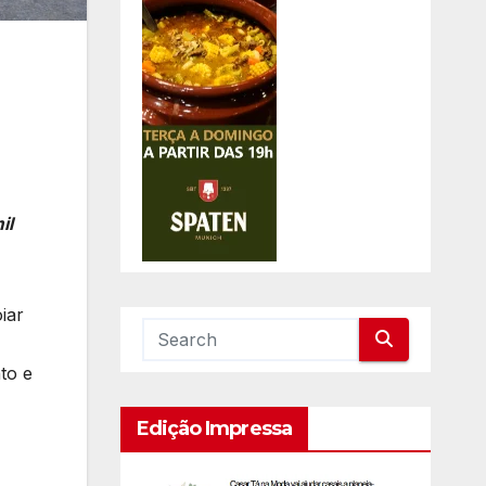
il
iar
to e
Edição Impressa