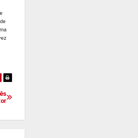
de
ode
rma
vez
lês
tor