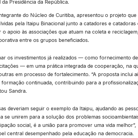
 da Presidência da República.
tegrante do Núcleo de Curitiba, apresentou o projeto que
vidas pela Itaipu Binacional junto a catadores e catadoras
car o apoio às associações que atuam na coleta e reciclagem
rativa entre os grupos beneficiados.
ar os investimentos já realizados — como fornecimento de
itações — em uma prática integrada de cooperação, na qu
utras em processo de fortalecimento. “A proposta inclui a
da formação continuada, contribuindo para a profissionaliza
etou Sandra.
as deveriam seguir o exemplo da Itaipu, ajudando as pess
e a se unirem para a solução dos problemas socioambientai
ticipação social, é a união para promover uma vida melhor”,
apel central desempenhado pela educação na democracia.