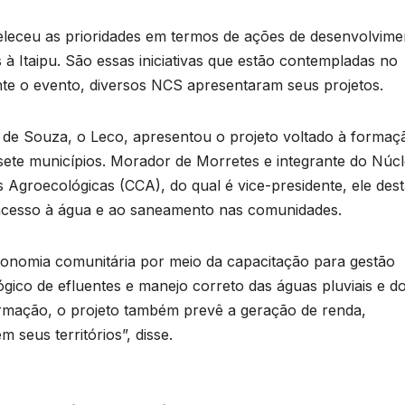
T
beleceu as prioridades em termos de ações de desenvolvime
D
p
s à Itaipu. São essas iniciativas que estão contempladas no
2
nte o evento, diversos NCS apresentaram seus projetos.
d
6
n
 de Souza, o Leco, apresentou o projeto voltado à formaç
e
ete municípios. Morador de Morretes e integrante do Núc
s Agroecológicas (CCA), do qual é vice-presidente, ele des
 acesso à água e ao saneamento nas comunidades.
c
tonomia comunitária por meio da capacitação para gestão
gico de efluentes e manejo correto das águas pluviais e d
T
 formação, o projeto também prevê a geração de renda,
b
 seus territórios”, disse.
d