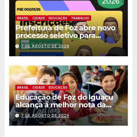
BRASIL
CIDADE
EDUCAÇÃ0
TRABALHO
Prefeitura de Foz abre novo
processo seletivo para
estagiários
7 DE AGOSTO DE 2026
BRASIL
CIDADE
EDUCAÇÃ0
Educação de Foz do Iguaçu
alcança a melhor nota da
história no IDEB
7 DE AGOSTO DE 2026