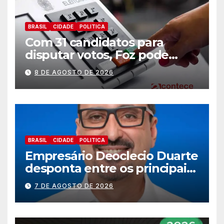
BRASIL
CIDADE
POLITICA
Com 31 candidatos para
disputar votos, Foz pode
perder representatividade
8 DE AGOSTO DE 2026
BRASIL
CIDADE
POLITICA
Empresário Deoclecio Duarte
desponta entre os principais
nomes do União Brasil para
7 DE AGOSTO DE 2026
deputado estadual