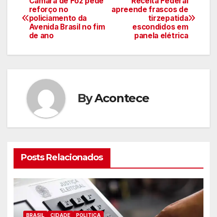
Câmara de Foz pede
Receita Federal
Navegação
reforço no
apreende frascos de
policiamento da
tirzepatida
de
Avenida Brasil no fim
escondidos em
de ano
panela elétrica
artigos
By
Acontece
Posts Relacionados
BRASIL
CIDADE
POLITICA