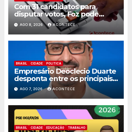
Com 31 candidatos para
disputar votos, Foz pode
perder representatividade
AGO 8, 2026
ACONTECE
BRASIL
CIDADE
POLITICA
Empresário Deoclecio Duarte
desponta entre os principais
nomes do União Brasil para
AGO 7, 2026
ACONTECE
deputado estadual
BRASIL
CIDADE
EDUCAÇÃ0
TRABALHO