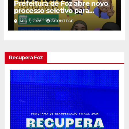
Prefeitura de Foz abre novo
processo seletivo para
estagiários
AGO 7, 2026
ACONTECE
Recupera Foz