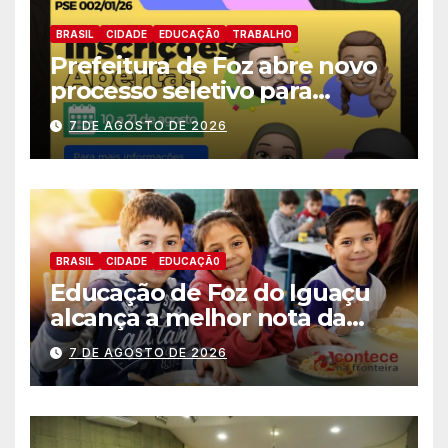
BRASIL
CIDADE
EDUCAÇÃ0
TRABALHO
Prefeitura de Foz abre novo
processo seletivo para
estagiários
7 DE AGOSTO DE 2026
BRASIL
CIDADE
EDUCAÇÃ0
Educação de Foz do Iguaçu
alcança a melhor nota da
história no IDEB
7 DE AGOSTO DE 2026