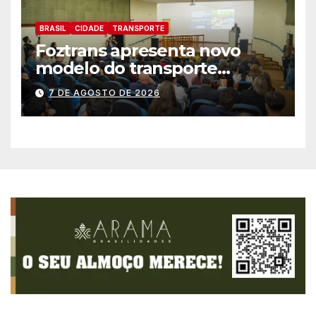
BRASIL
CIDADE
TRANSPORTE
Foztrans apresenta novo
modelo do transporte
coletivo em audiência
7 DE AGOSTO DE 2026
pública e avança para um
sistema mais moderno e
eficiente