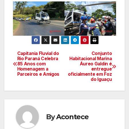
Capitania Fluvial do
Conjunto
Navegação
Rio Paraná Celebra
Habitacional Marina
85 Anos com
Áureo Galdin é
de
Homenagem a
entregue
Parceiros e Amigos
oficialmente em Foz
artigos
do Iguaçu
By
Acontece