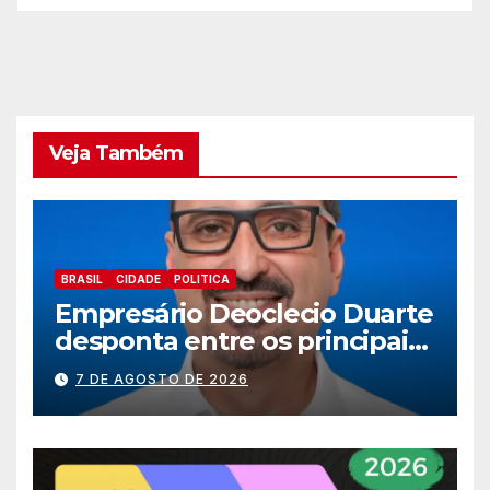
e
Veja Também
BRASIL
CIDADE
POLITICA
Empresário Deoclecio Duarte
desponta entre os principais
nomes do União Brasil para
7 DE AGOSTO DE 2026
deputado estadual