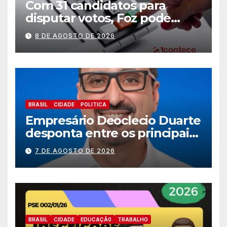
Com 31 candidatos para
disputar votos, Foz pode
perder representatividade
8 DE AGOSTO DE 2026
BRASIL
CIDADE
POLITICA
Empresário Deoclecio Duarte
desponta entre os principais
nomes do União Brasil para
7 DE AGOSTO DE 2026
deputado estadual
BRASIL
CIDADE
EDUCAÇÃ0
TRABALHO