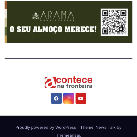
Proudly powered by WordPress
|
Theme: News Talk by
Themeansar
.