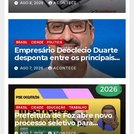
AGO 8, 2026
ACONTECE
BRASIL
CIDADE
POLITICA
Empresário Deoclecio Duarte
desponta entre os principais
nomes do União Brasil para
AGO 7, 2026
ACONTECE
deputado estadual
BRASIL
CIDADE
EDUCAÇÃ0
TRABALHO
Prefeitura de Foz abre novo
processo seletivo para
estagiários
AGO 7, 2026
ACONTECE