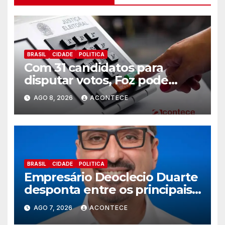
BRASIL
CIDADE
POLITICA
Com 31 candidatos para
disputar votos, Foz pode
perder representatividade
AGO 8, 2026
ACONTECE
BRASIL
CIDADE
POLITICA
Empresário Deoclecio Duarte
desponta entre os principais
nomes do União Brasil para
AGO 7, 2026
ACONTECE
deputado estadual