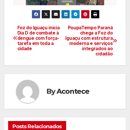
Foz do Iguaçu inicia
PoupaTempo Paraná
Navegação
Dia D de combate à
chega a Foz do
dengue com força-
Iguaçu com estrutura
de
tarefa em toda a
moderna e serviços
cidade
integrados ao
artigos
cidadão
By
Acontece
Posts Relacionados