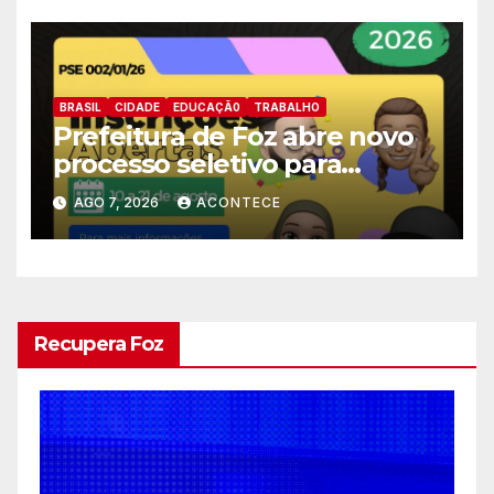
BRASIL
CIDADE
EDUCAÇÃ0
TRABALHO
Prefeitura de Foz abre novo
processo seletivo para
estagiários
AGO 7, 2026
ACONTECE
Recupera Foz