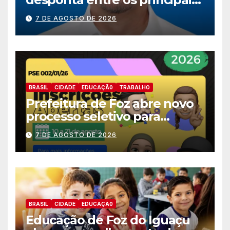
nomes do União Brasil para
7 DE AGOSTO DE 2026
deputado estadual
BRASIL
CIDADE
EDUCAÇÃ0
TRABALHO
Prefeitura de Foz abre novo
processo seletivo para
estagiários
7 DE AGOSTO DE 2026
BRASIL
CIDADE
EDUCAÇÃ0
Educação de Foz do Iguaçu