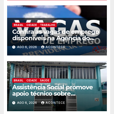
BRASIL
CIDADE
TRABALHO
Confira as vagas de emprego
disponíveis na Agência do
Trabalhador
AGO 6, 2026
ACONTECE
BRASIL
CIDADE
SAÚDE
Assistência Social promove
apoio técnico sobre
preparação e resposta a
AGO 6, 2026
ACONTECE
situações de emergência e
calamidade pública