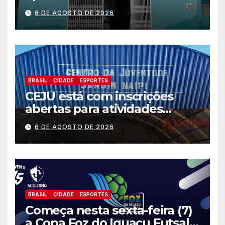
preparação e resposta a
6 DE AGOSTO DE 2026
situações de emergência e
calamidade pública
BRASIL
CIDADE
ESPORTES
CEJU está com inscrições
abertas para atividades
gratuitas
6 DE AGOSTO DE 2026
BRASIL
CIDADE
ESPORTES
Começa nesta sexta-feira (7)
a Copa Foz do Iguaçu Futsal