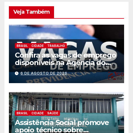
Veja Também
BRASIL
CIDADE
TRABALHO
Confira as vagas de emprego
disponíveis na Agência do
Trabalhador
6 DE AGOSTO DE 2026
BRASIL
CIDADE
SAÚDE
Assistência Social promove
apoio técnico sobre