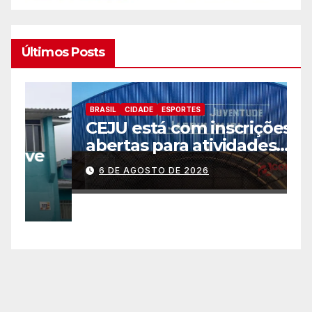
Últimos Posts
BRASIL
CIDADE
ESPORTES
B
CEJU está com inscrições
C
abertas para atividades
a
gratuitas
2
6 DE AGOSTO DE 2026
p