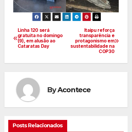
Linha 120 será
Itaipu reforça
Navegação
gratuita no domingo
transparência e
(9), em alusão ao
protagonismo em
de
Cataratas Day
sustentabilidade na
COP30
artigos
By
Acontece
Posts Relacionados