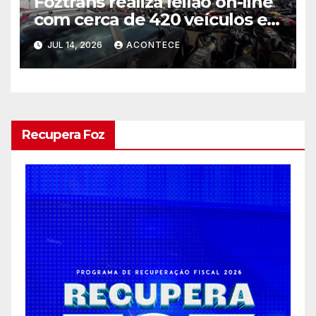
Foztrans realiza leilão on-line
com cerca de 420 veículos e
sucatas
JUL 14, 2026
ACONTECE
Recupera Foz