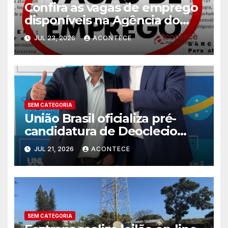
Confira as vagas de emprego
disponíveis na Agência do
Trabalhador
JUL 23, 2026
ACONTECE
SEM CATEGORIA
União Brasil oficializa pré-
candidatura de Deoclecio
Duarte a deputado estadual
JUL 21, 2026
ACONTECE
SEM CATEGORIA