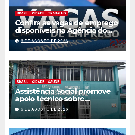
BRASIL
CIDADE
TRABALHO
Confira as vagas de emprego
disponíveis na Agência do
Trabalhador
6 DE AGOSTO DE 2026
BRASIL
CIDADE
SAÚDE
Assistência Social promove
apoio técnico sobre
preparação e resposta a
6 DE AGOSTO DE 2026
situações de emergência e
calamidade pública