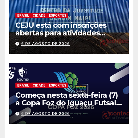
BRASIL
CIDADE
ESPORTES
CEJU está com inscrições
abertas para atividades
gratuitas
6 DE AGOSTO DE 2026
BRASIL
CIDADE
ESPORTES
Começa nesta sexta-feira (7)
a Copa Foz do Iguaçu Futsal
2026 com equipes de quatro
6 DE AGOSTO DE 2026
países