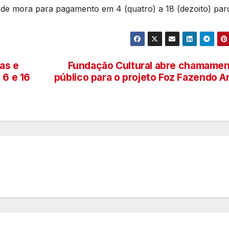
 de mora para pagamento em 4 (quatro) a 18 (dezoito) parc
as e
Fundação Cultural abre chamame
 6 e 16
público para o projeto Foz Fazendo A