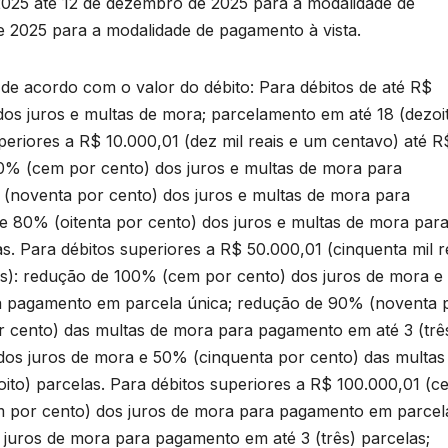
2025 até 12 de dezembro de 2025 para a modalidade de
 2025 para a modalidade de pagamento à vista.
 de acordo com o valor do débito: Para débitos de até R$
os juros e multas de mora; parcelamento em até 18 (dezoi
periores a R$ 10.000,01 (dez mil reais e um centavo) até R
00% (cem por cento) dos juros e multas de mora para
(noventa por cento) dos juros e multas de mora para
e 80% (oitenta por cento) dos juros e multas de mora par
s. Para débitos superiores a R$ 50.000,01 (cinquenta mil r
is): redução de 100% (cem por cento) dos juros de mora 
ra pagamento em parcela única; redução de 90% (noventa 
r cento) das multas de mora para pagamento em até 3 (trê
dos juros de mora e 50% (cinquenta por cento) das multas
ito) parcelas. Para débitos superiores a R$ 100.000,01 (c
m por cento) dos juros de mora para pagamento em parcel
 juros de mora para pagamento em até 3 (três) parcelas;