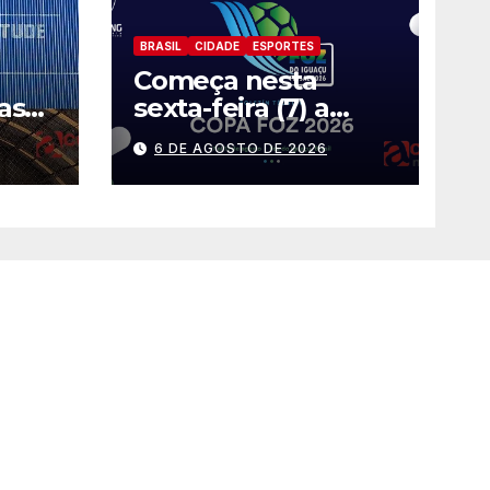
BRASIL
CIDADE
ESPORTES
Começa nesta
as
sexta-feira (7) a
Copa Foz do Iguaçu
6 DE AGOSTO DE 2026
Futsal 2026 com
equipes de quatro
países