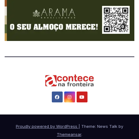
Proudly powered by WordPress
|
Theme: News Talk by
Themeansar
.