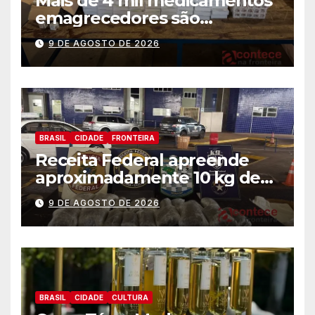
Mais de 4 mil medicamentos
emagrecedores são
apreendidos pela Receita
9 DE AGOSTO DE 2026
Federal
BRASIL
CIDADE
FRONTEIRA
Receita Federal apreende
aproximadamente 10 kg de
substância análoga ao
9 DE AGOSTO DE 2026
capulho
BRASIL
CIDADE
CULTURA