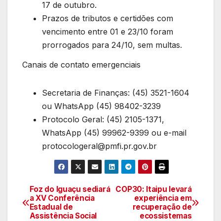
17 de outubro.
Prazos de tributos e certidões com
vencimento entre 01 e 23/10 foram
prorrogados para 24/10, sem multas.
Canais de contato emergenciais
Secretaria de Finanças: (45) 3521-1604
ou WhatsApp (45) 98402-3239
Protocolo Geral: (45) 2105-1371,
WhatsApp (45) 99962-9399 ou e-mail
protocologeral@pmfi.pr.gov.br
Foz do Iguaçu sediará
COP30: Itaipu levará
Navegação
a XV Conferência
experiência em
Estadual de
recuperação de
de
Assistência Social
ecossistemas