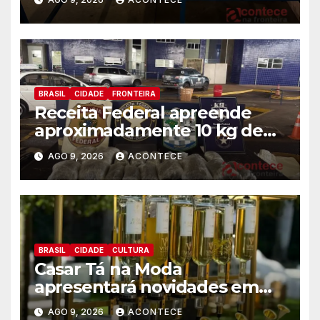
Federal
BRASIL
CIDADE
FRONTEIRA
Receita Federal apreende
aproximadamente 10 kg de
substância análoga ao
AGO 9, 2026
ACONTECE
capulho
BRASIL
CIDADE
CULTURA
Casar Tá na Moda
apresentará novidades em
entretenimento para
AGO 9, 2026
ACONTECE