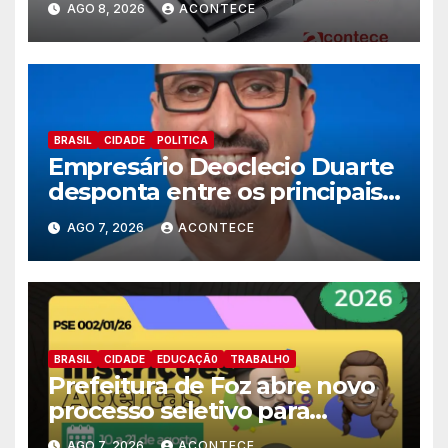
AGO 8, 2026
ACONTECE
BRASIL
CIDADE
POLITICA
Empresário Deoclecio Duarte
desponta entre os principais
nomes do União Brasil para
AGO 7, 2026
ACONTECE
deputado estadual
BRASIL
CIDADE
EDUCAÇÃ0
TRABALHO
Prefeitura de Foz abre novo
processo seletivo para
estagiários
AGO 7, 2026
ACONTECE