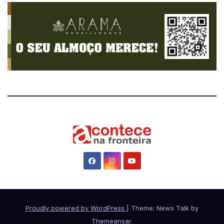
Proudly powered by WordPress
|
Theme: News Talk by
Themeansar
.