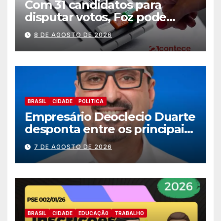
Com 31 candidatos para
disputar votos, Foz pode
perder representatividade
8 DE AGOSTO DE 2026
BRASIL
CIDADE
POLITICA
Empresário Deoclecio Duarte
desponta entre os principais
nomes do União Brasil para
7 DE AGOSTO DE 2026
deputado estadual
BRASIL
CIDADE
EDUCAÇÃ0
TRABALHO