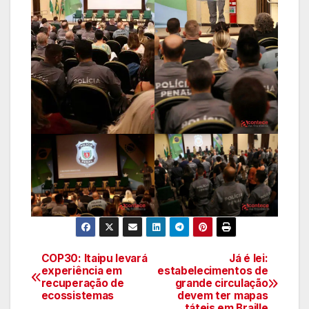
COP30: Itaipu levará
Já é lei:
Navegação
experiência em
estabelecimentos de
recuperação de
grande circulação
de
ecossistemas
devem ter mapas
táteis em Braille