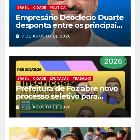
BRASIL
CIDADE
POLITICA
Empresário Deoclecio Duarte
desponta entre os principais
nomes do União Brasil para
7 DE AGOSTO DE 2026
deputado estadual
BRASIL
CIDADE
EDUCAÇÃ0
TRABALHO
Prefeitura de Foz abre novo
processo seletivo para
estagiários
7 DE AGOSTO DE 2026