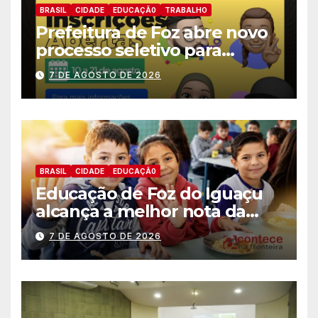
BRASIL
CIDADE
EDUCAÇÃ0
TRABALHO
Prefeitura de Foz abre novo
processo seletivo para
estagiários
7 DE AGOSTO DE 2026
BRASIL
CIDADE
EDUCAÇÃ0
Educação de Foz do Iguaçu
alcança a melhor nota da
história no IDEB
7 DE AGOSTO DE 2026