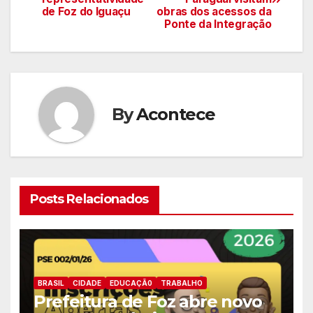
de
de Foz do Iguaçu
obras dos acessos da
Ponte da Integração
artigos
By
Acontece
Posts Relacionados
BRASIL
CIDADE
EDUCAÇÃ0
TRABALHO
Prefeitura de Foz abre novo