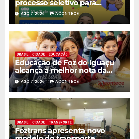
processo seletivo para
estagiários
AGO 7, 2026
ACONTECE
BRASIL
CIDADE
EDUCAÇÃ0
Educação de Foz do Iguaçu
alcança a melhor nota da
história no IDEB
AGO 7, 2026
ACONTECE
BRASIL
CIDADE
TRANSPORTE
Foztrans apresenta novo
modelo do transporte