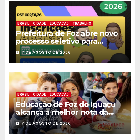
BRASIL
CIDADE
EDUCAÇÃ0
TRABALHO
Prefeitura de Foz abre novo
processo seletivo para
estagiários
7 DE AGOSTO DE 2026
BRASIL
CIDADE
EDUCAÇÃ0
Educação de Foz do Iguaçu
alcança a melhor nota da
história no IDEB
7 DE AGOSTO DE 2026