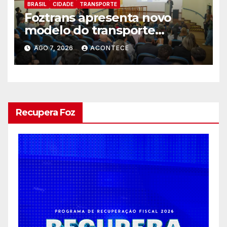
BRASIL
CIDADE
TRANSPORTE
Foztrans apresenta novo
modelo do transporte
coletivo em audiência pública
AGO 7, 2026
ACONTECE
e avança para um sistema
mais moderno e eficiente
Recupera Foz