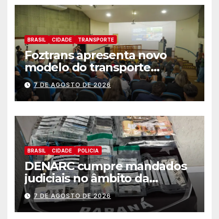
BRASIL
CIDADE
TRANSPORTE
Foztrans apresenta novo
modelo do transporte
coletivo em audiência
7 DE AGOSTO DE 2026
pública e avança para um
sistema mais moderno e
eficiente
BRASIL
CIDADE
POLICIA
DENARC cumpre mandados
judiciais no âmbito da
“Operação Quadrante do Pó”
7 DE AGOSTO DE 2026
em Foz do Iguaçu