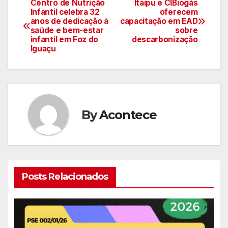
Centro de Nutrição
Itaipu e CIBiogás
Navegação
Infantil celebra 32
oferecem
anos de dedicação à
capacitação em EAD
de
saúde e bem-estar
sobre
infantil em Foz do
descarbonização
artigos
Iguaçu
By
Acontece
Posts Relacionados