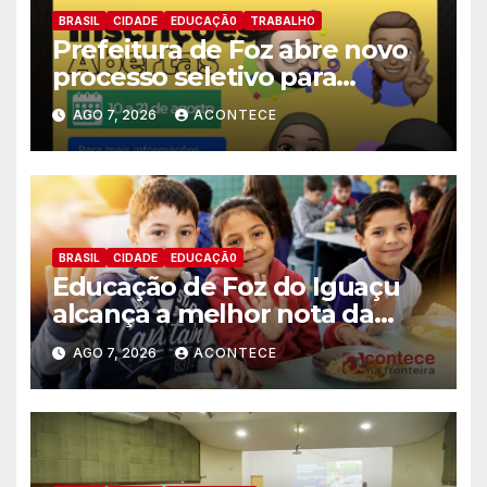
BRASIL
CIDADE
EDUCAÇÃ0
TRABALHO
Prefeitura de Foz abre novo
processo seletivo para
estagiários
AGO 7, 2026
ACONTECE
BRASIL
CIDADE
EDUCAÇÃ0
Educação de Foz do Iguaçu
alcança a melhor nota da
história no IDEB
AGO 7, 2026
ACONTECE