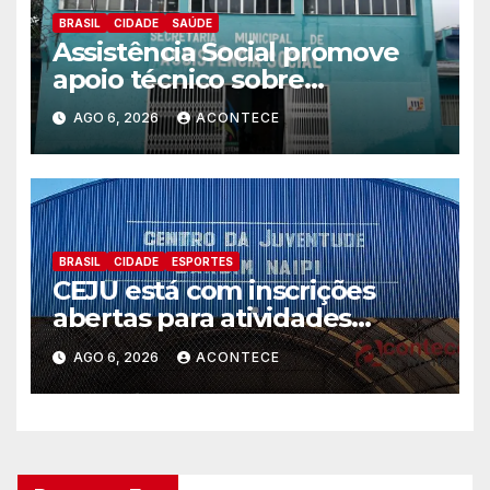
BRASIL
CIDADE
SAÚDE
Assistência Social promove
apoio técnico sobre
preparação e resposta a
AGO 6, 2026
ACONTECE
situações de emergência e
calamidade pública
BRASIL
CIDADE
ESPORTES
CEJU está com inscrições
abertas para atividades
gratuitas
AGO 6, 2026
ACONTECE