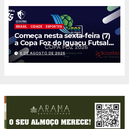
BRASIL
CIDADE
ESPORTES
Começa nesta sexta-feira (7)
a Copa Foz do Iguaçu Futsal
2026 com equipes de quatro
6 DE AGOSTO DE 2026
países