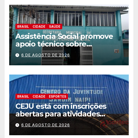
BRASIL
CIDADE
SAÚDE
Assistência Social promove
apoio técnico sobre
preparação e resposta a
6 DE AGOSTO DE 2026
situações de emergência e
calamidade pública
BRASIL
CIDADE
ESPORTES
CEJU está com inscrições
abertas para atividades
gratuitas
6 DE AGOSTO DE 2026