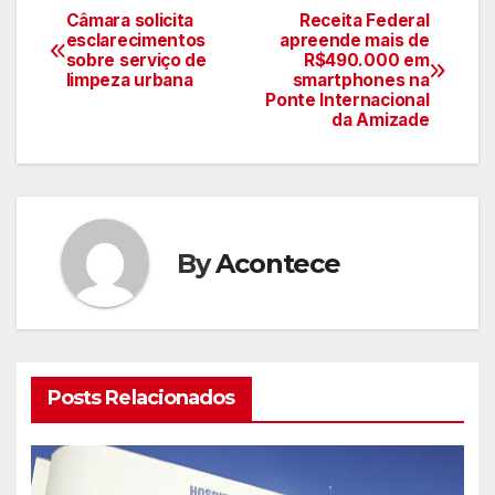
Câmara solicita
Receita Federal
Navegação
esclarecimentos
apreende mais de
sobre serviço de
R$490.000 em
de
limpeza urbana
smartphones na
Ponte Internacional
artigos
da Amizade
By
Acontece
Posts Relacionados