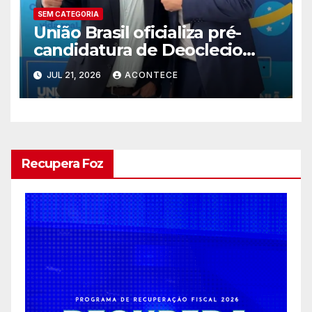
SEM CATEGORIA
União Brasil oficializa pré-
candidatura de Deoclecio
Duarte a deputado estadual
JUL 21, 2026
ACONTECE
Recupera Foz