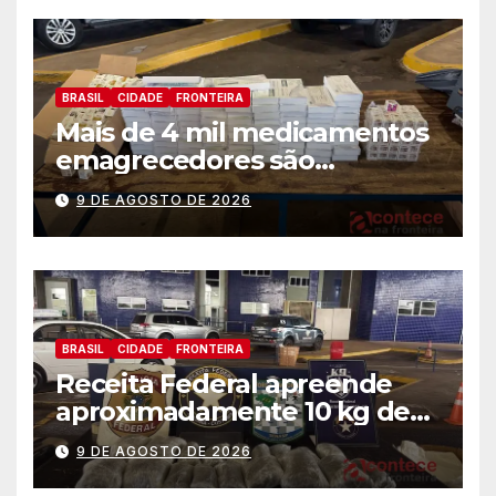
BRASIL
CIDADE
FRONTEIRA
Mais de 4 mil medicamentos
emagrecedores são
apreendidos pela Receita
9 DE AGOSTO DE 2026
Federal
BRASIL
CIDADE
FRONTEIRA
Receita Federal apreende
aproximadamente 10 kg de
substância análoga ao
9 DE AGOSTO DE 2026
capulho