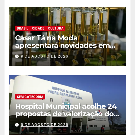
BRASIL
CIDADE
CULTURA
Casar Tá na Moda
apresentará novidades em
entretenimento para
9 DE AGOSTO DE 2026
casamentos e festas de
debutantes
SEM CATEGORIA
Hospital Municipal acolhe 24
propostas de valorização dos
trabalhadores e institui mesa
9 DE AGOSTO DE 2026
permanente de negociação