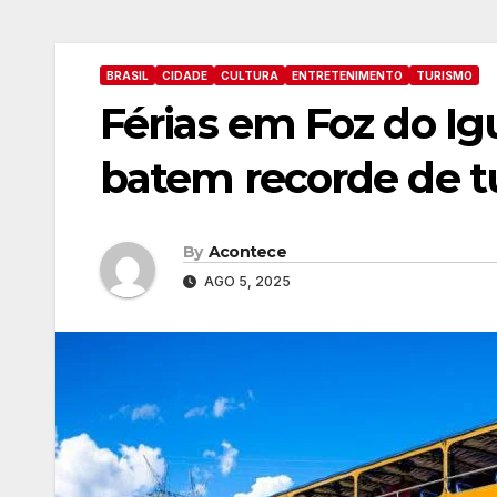
BRASIL
CIDADE
CULTURA
ENTRETENIMENTO
TURISMO
Férias em Foz do Ig
batem recorde de tu
By
Acontece
AGO 5, 2025