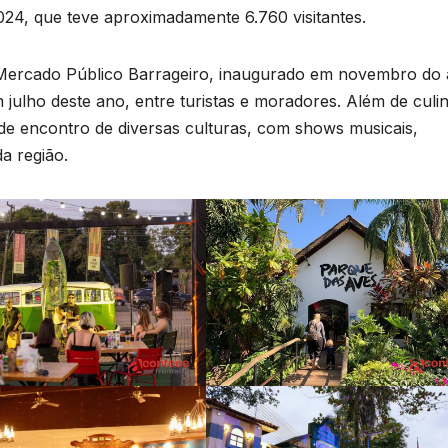
s
4, que teve aproximadamente 6.760 visitantes.
U
Mercado Público Barrageiro, inaugurado em novembro do
B
 julho deste ano, entre turistas e moradores. Além de culin
s
de encontro de diversas culturas, com shows musicais,
p
a região.
e
u