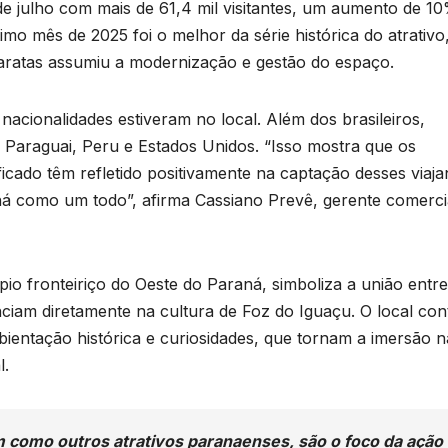
e julho com mais de 61,4 mil visitantes, um aumento de 1
 mês de 2025 foi o melhor da série histórica do atrativo
aratas assumiu a modernização e gestão do espaço.
nacionalidades estiveram no local. Além dos brasileiros,
le, Paraguai, Peru e Estados Unidos. “Isso mostra que os
icado têm refletido positivamente na captação desses viaja
á como um todo”, afirma Cassiano Prevê, gerente comerci
B
C
P
pio fronteiriço do Oeste do Paraná, simboliza a união entre
enciam diretamente na cultura de Foz do Iguaçu. O local con
p
ientação histórica e curiosidades, que tornam a imersão n
s
l.
D
o
A
m como outros atrativos paranaenses, são o foco da ação