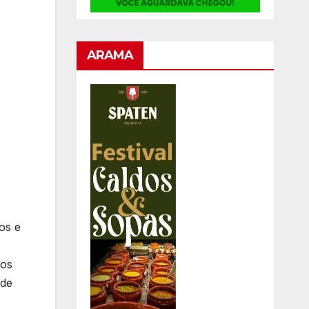
ARAMA
os e
dos
 de