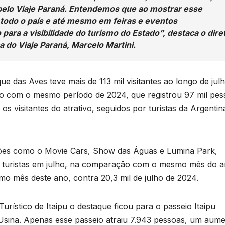
e
T
elo Viaje Paraná. Entendemos que ao mostrar esse
 todo o país e até mesmo em feiras e eventos
D
para a visibilidade do turismo do Estado”, destaca o dire
a
2
 do Viaje Paraná, Marcelo Martini.
6
e das Aves teve mais de 113 mil visitantes ao longo de jul
o
 com o mesmo período de 2024, que registrou 97 mil pes
os visitantes do atrativo, seguidos por turistas da Argentin
e
r
o
p
ões como o Movie Cars, Show das Águas e Lumina Park,
n
 turistas em julho, na comparação com o mesmo mês do 
p
mo mês deste ano, contra 20,3 mil de julho de 2024.
s
rístico de Itaipu o destaque ficou para o passeio Itaipu
a Usina. Apenas esse passeio atraiu 7.943 pessoas, um aum