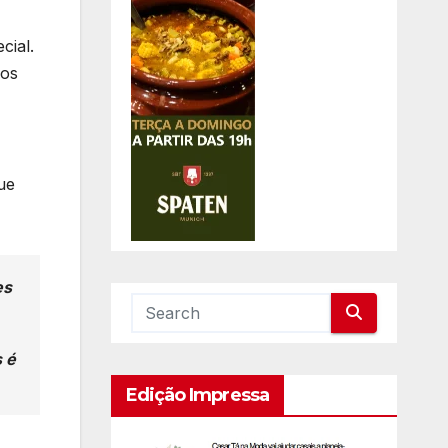
cial.
aos
ue
es
 é
Edição Impressa