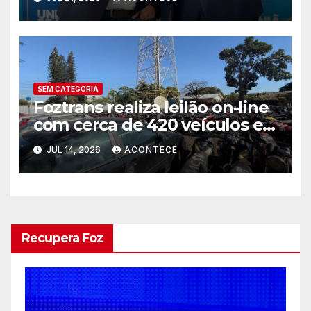
SEM CATEGORIA
Foztrans realiza leilão on-line
com cerca de 420 veículos e
sucatas
JUL 14, 2026
ACONTECE
Recupera Foz