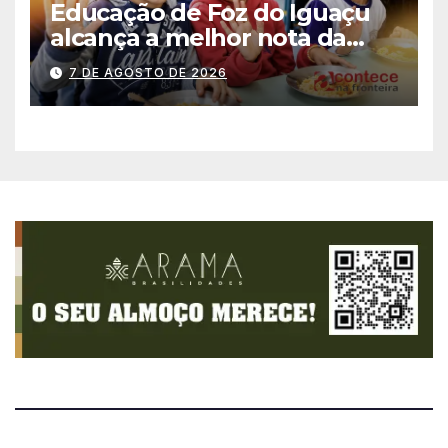
Educação de Foz do Iguaçu
alcança a melhor nota da
história no IDEB
7 DE AGOSTO DE 2026