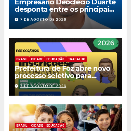
Empresário Deoclecio Duarte
desponta entre os principais
nomes do União Brasil para
7 DE AGOSTO DE 2026
deputado estadual
BRASIL
CIDADE
EDUCAÇÃ0
TRABALHO
Prefeitura de Foz abre novo
processo seletivo para
estagiários
7 DE AGOSTO DE 2026
BRASIL
CIDADE
EDUCAÇÃ0