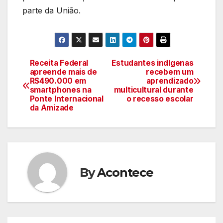
parte da União.
Receita Federal
Estudantes indígenas
Navegação
apreende mais de
recebem um
R$490.000 em
aprendizado
de
smartphones na
multicultural durante
Ponte Internacional
o recesso escolar
artigos
da Amizade
By
Acontece