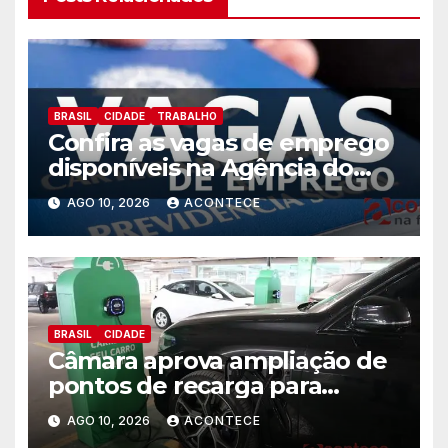
BRASIL
CIDADE
TRABALHO
Confira as vagas de emprego
disponíveis na Agência do
Trabalhador
AGO 10, 2026
ACONTECE
BRASIL
CIDADE
Câmara aprova ampliação de
pontos de recarga para
veículos elétricos em hotéis,
AGO 10, 2026
ACONTECE
supermercados e centros