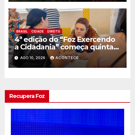
comerciais
BRASIL
CIDADE
DIREITO
4ª edição do “Foz Exercendo
a Cidadania” começa quinta-
feira (13) com oferta de
AGO 10, 2026
ACONTECE
serviços essenciais e gratuitos
Recupera Foz