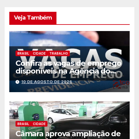
Veja Também
BRASIL
CIDADE
TRABALHO
Confira as vagas de emprego
disponíveis na Agência do
Trabalhador
10 DE AGOSTO DE 2026
BRASIL
CIDADE
Câmara aprova ampliação de