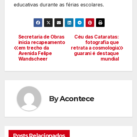
educativas durante as férias escolares.
Secretaria de Obras
Céu das Cataratas:
Navegação
inicia recapeamento
fotografia que
em trecho da
retrata a cosmologia
de
Avenida Felipe
guarani é destaque
Wandscheer
mundial
artigos
By
Acontece
Posts Relacionados