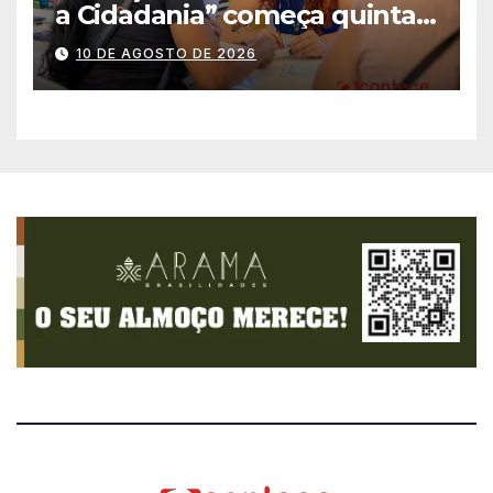
a Cidadania” começa quinta-
feira (13) com oferta de
10 DE AGOSTO DE 2026
serviços essenciais e
gratuitos