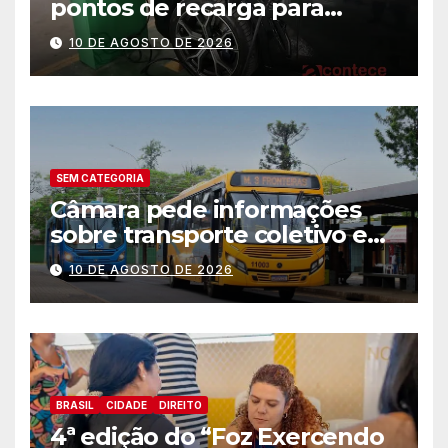
pontos de recarga para
veículos elétricos em hotéis,
10 DE AGOSTO DE 2026
supermercados e centros
comerciais
SEM CATEGORIA
Câmara pede informações
sobre transporte coletivo e
melhorias na mobilidade em
10 DE AGOSTO DE 2026
Foz
BRASIL
CIDADE
DIREITO
4ª edição do “Foz Exercendo