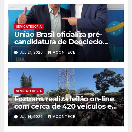
SEM CATEGORIA
União Brasil oficializa pré-
candidatura de Deoclecio
Duarte a deputado estadual
JUL 21, 2026
ACONTECE
SEM CATEGORIA
Foztrans realiza leilão on-line
com cerca de 420 veículos e
sucatas
JUL 14, 2026
ACONTECE