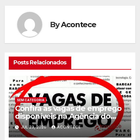
By
Acontece
Posts Relacionados
SEM CATEGORIA
Confira as vagas de emprego
disponíveis na Agência do
Trabalhador
JUL 23, 2026
ACONTECE