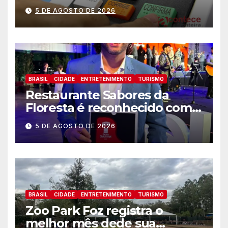
agosto
5 DE AGOSTO DE 2026
BRASIL
CIDADE
ENTRETENIMENTO
TURISMO
Restaurante Sabores da
Floresta é reconhecido como
um dos Lugares Imperdíveis
5 DE AGOSTO DE 2026
de Foz do Iguaçu
BRASIL
CIDADE
ENTRETENIMENTO
TURISMO
Zoo Park Foz registra o
melhor mês dede sua