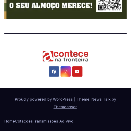
Proudly powered by WordPress
|
Theme: News Talk by
Themeansar
.
Home
Cotações
Transmissões Ao Vivo