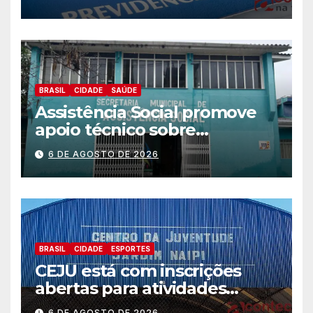
BRASIL
CIDADE
SAÚDE
Assistência Social promove
apoio técnico sobre
preparação e resposta a
6 DE AGOSTO DE 2026
situações de emergência e
calamidade pública
BRASIL
CIDADE
ESPORTES
CEJU está com inscrições
abertas para atividades
gratuitas
6 DE AGOSTO DE 2026