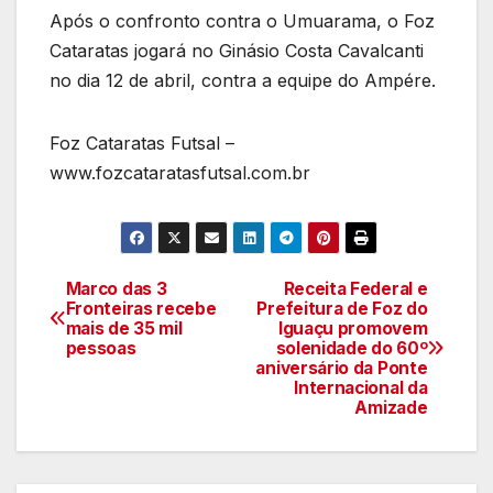
Após o confronto contra o Umuarama, o Foz
Cataratas jogará no Ginásio Costa Cavalcanti
no dia 12 de abril, contra a equipe do Ampére.
Foz Cataratas Futsal –
www.fozcataratasfutsal.com.br
Marco das 3
Receita Federal e
Navegação
Fronteiras recebe
Prefeitura de Foz do
mais de 35 mil
Iguaçu promovem
de
pessoas
solenidade do 60º
aniversário da Ponte
artigos
Internacional da
Amizade