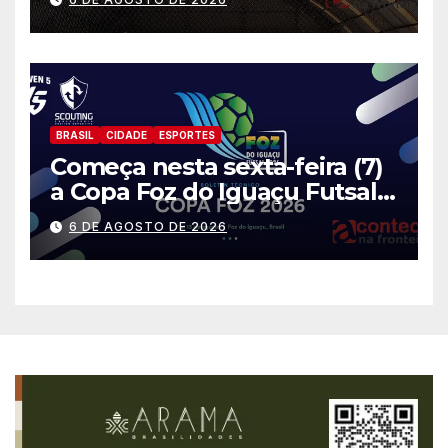
BRASIL
CIDADE
ESPORTES
Começa nesta sexta-feira (7)
a Copa Foz do Iguaçu Futsal
2026 com equipes de quatro
6 DE AGOSTO DE 2026
países