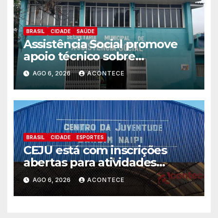
BRASIL
CIDADE
SAÚDE
Assistência Social promove
apoio técnico sobre
preparação e resposta a
AGO 6, 2026
ACONTECE
situações de emergência e
calamidade pública
BRASIL
CIDADE
ESPORTES
CEJU está com inscrições
abertas para atividades
gratuitas
AGO 6, 2026
ACONTECE