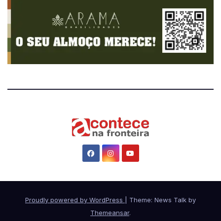
Proudly powered by WordPress
|
Theme: News Talk by
Themeansar
.