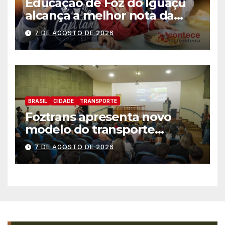
Educação de Foz do Iguaçu
alcança a melhor nota da
história no IDEB
7 DE AGOSTO DE 2026
BRASIL
CIDADE
TRANSPORTE
Foztrans apresenta novo
modelo do transporte
coletivo em audiência
7 DE AGOSTO DE 2026
pública e avança para um
sistema mais moderno e
eficiente