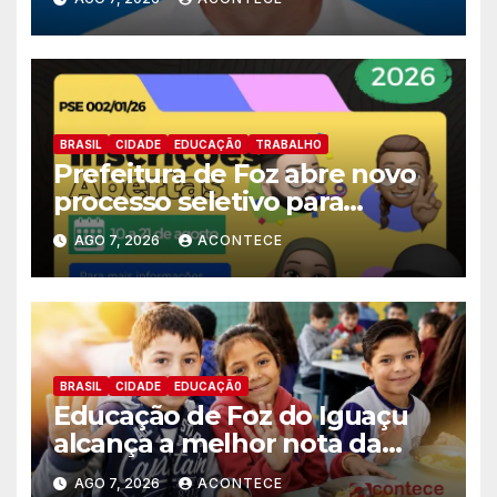
deputado estadual
BRASIL
CIDADE
EDUCAÇÃ0
TRABALHO
Prefeitura de Foz abre novo
processo seletivo para
estagiários
AGO 7, 2026
ACONTECE
BRASIL
CIDADE
EDUCAÇÃ0
Educação de Foz do Iguaçu
alcança a melhor nota da
história no IDEB
AGO 7, 2026
ACONTECE