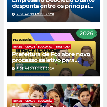
desponta entre os principais
nomes do União Brasil para
7 DE AGOSTO DE 2026
deputado estadual
BRASIL
CIDADE
EDUCAÇÃ0
TRABALHO
Prefeitura de Foz abre novo
processo seletivo para
estagiários
7 DE AGOSTO DE 2026
BRASIL
CIDADE
EDUCAÇÃ0