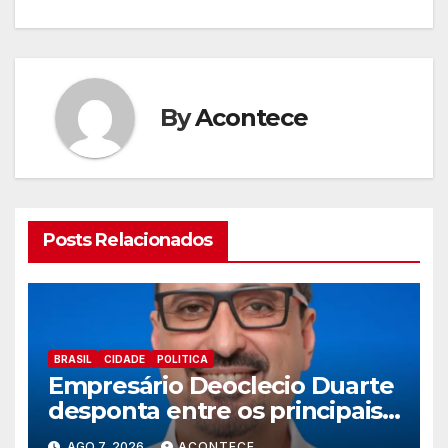
By
Acontece
Posts Relacionados
BRASIL
CIDADE
POLITICA
Empresário Deoclecio Duarte
desponta entre os principais
nomes do União Brasil para
AGO 7, 2026
ACONTECE