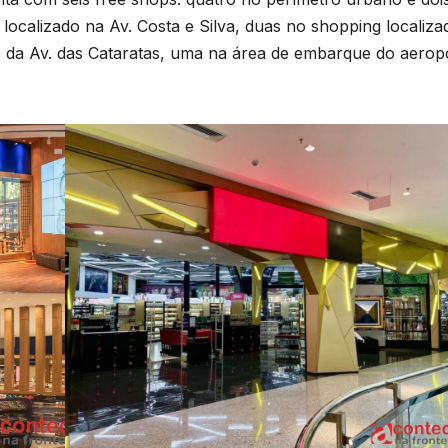
localizado na Av. Costa e Silva, duas no shopping localiza
 da Av. das Cataratas, uma na área de embarque do aerop
B
C
P
o
l
D
s
A