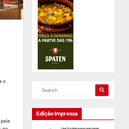
a o
Edição Impressa
 pela
s no