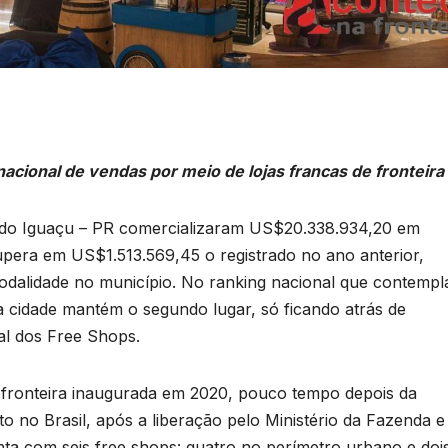
cional de vendas por meio de lojas francas de fronteira
z do Iguaçu – PR comercializaram US$20.338.934,20 em
upera em US$1.513.569,45 o registrado no ano anterior,
alidade no município. No ranking nacional que contempl
, a cidade mantém o segundo lugar, só ficando atrás de
al dos Free Shops.
e fronteira inaugurada em 2020, pouco tempo depois da
o no Brasil, após a liberação pelo Ministério da Fazenda e
onta com seis free shops: quatro no perímetro urbano e doi