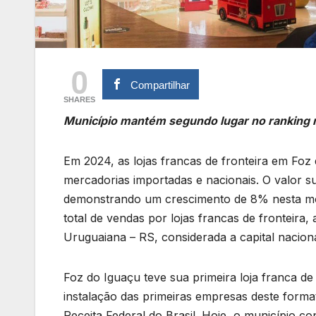
0
Compartilhar
SHARES
Município mantém segundo lugar no ranking na
Em 2024, as lojas francas de fronteira em Fo
mercadorias importadas e nacionais. O valor s
demonstrando um crescimento de 8% nesta mod
total de vendas por lojas francas de fronteira
Uruguaiana – RS, considerada a capital nacion
Foz do Iguaçu teve sua primeira loja franca d
instalação das primeiras empresas deste format
Receita Federal do Brasil. Hoje, o município c