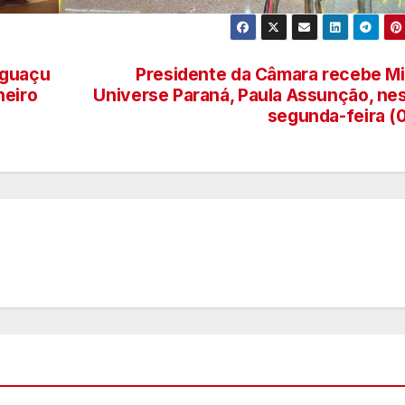
v
T
o
D
2
Iguaçu
Presidente da Câmara recebe M
r
neiro
Universe Paraná, Paula Assunção, ne
6
segunda-feira (
p
p
1
o