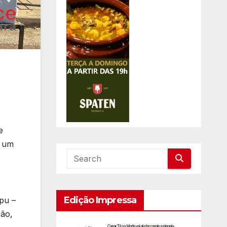
e
, um
Edição Impressa
ipu –
ção,