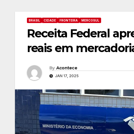
BRASIL
CIDADE
FRONTEIRA
MERCOSUL
Receita Federal ap
reais em mercadoria
By
Acontece
JAN 17, 2025