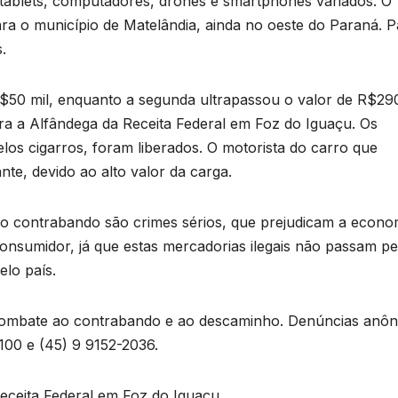
tablets, computadores, drones e smartphones variados. O
ara o município de Matelândia, ainda no oeste do Paraná. P
.
$50 mil, enquanto a segunda ultrapassou o valor de R$290
a a Alfândega da Receita Federal em Foz do Iguaçu. Os
los cigarros, foram liberados. O motorista do carro que
nte, devido ao alto valor da carga.
B
 o contrabando são crimes sérios, que prejudicam a econo
C
P
onsumidor, já que estas mercadorias ilegais não passam pe
elo país.
p
s
combate ao contrabando e ao descaminho. Denúncias anô
100 e (45) 9 9152-2036.
D
o
A
eceita Federal em Foz do Iguaçu