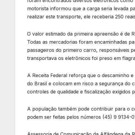
foram encontrados diversos eletrônicos como 
motorista informou que a carga seria levada p
realizar este transporte, ele receberia 250 reais
O valor estimado da primeira apreensão é de R
Todas as mercadorias foram encaminhadas par
passageiros do primeiro carro, responsáveis pe
transportava os eletrônicos foi preso em flagra
A Receita Federal reforça que o descaminho e
do Brasil e colocam em risco a segurança do c
controles de qualidade e fiscalização exigidos p
A população também pode contribuir para o 
podem ser feitas pelos números (45) 9 9134-0
Assessoria de Comunicação da Alfândega da R