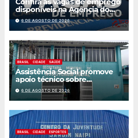
Confira as vagas de emprego
disponíveis na Agência do
Trabalhador
6 DE AGOSTO DE 2026
BRASIL
CIDADE
SAÚDE
Assistência Social promove
apoio técnico sobre
preparação e resposta a
6 DE AGOSTO DE 2026
situações de emergência e
calamidade pública
BRASIL
CIDADE
ESPORTES