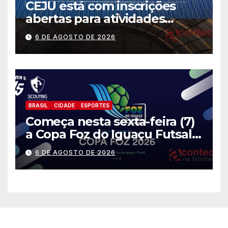
CEJU está com inscrições
abertas para atividades
gratuitas
6 DE AGOSTO DE 2026
BRASIL
CIDADE
ESPORTES
Começa nesta sexta-feira (7)
a Copa Foz do Iguaçu Futsal
2026 com equipes de quatro
6 DE AGOSTO DE 2026
países