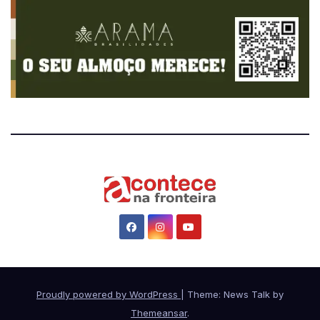
Proudly powered by WordPress
|
Theme: News Talk by
Themeansar
.