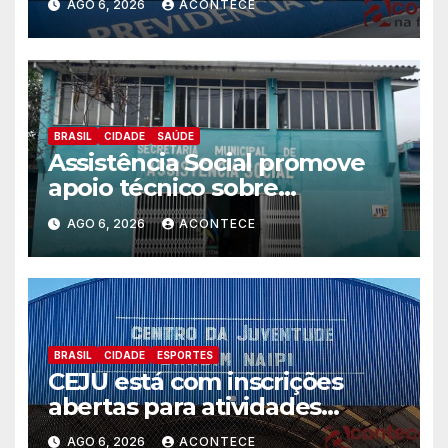
AGO 6, 2026
ACONTECE
BRASIL
CIDADE
SAÚDE
Assistência Social promove
apoio técnico sobre
preparação e resposta a
AGO 6, 2026
ACONTECE
situações de emergência e
calamidade pública
BRASIL
CIDADE
ESPORTES
CEJU está com inscrições
abertas para atividades
gratuitas
AGO 6, 2026
ACONTECE