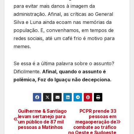
para evitar mais danos à imagem da
administração. Afinal, as críticas ao General
Silva e Luna ainda ecoam nas memórias da
população. E, convenhamos, em tempos de
redes sociais, até um café frio é motivo para
memes.
Se essa é a última palavra sobre o assunto?
Dificilmente.
Afinal, quando o assunto é
polêmica, Foz do Iguaçu não decepciona.
Guilherme & Santiago
PCPR prende 33
Navegação
levam sertanejo para
pessoas em
um público de 87 mil
megaoperação de
de
pessoas a Matinhos
combate ao tráfico
no Oeste e Sudoeste