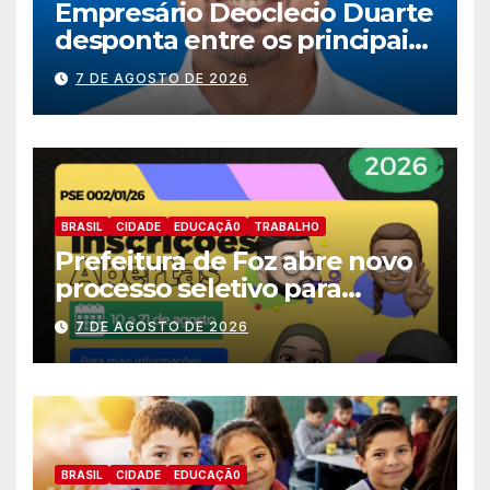
Empresário Deoclecio Duarte
desponta entre os principais
nomes do União Brasil para
7 DE AGOSTO DE 2026
deputado estadual
BRASIL
CIDADE
EDUCAÇÃ0
TRABALHO
Prefeitura de Foz abre novo
processo seletivo para
estagiários
7 DE AGOSTO DE 2026
BRASIL
CIDADE
EDUCAÇÃ0