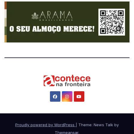
Proudly powered by WordPress
|
Theme: News Talk by
Themeansar
.