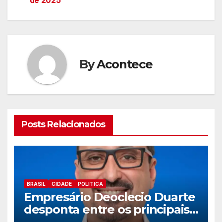
de 2025
By
Acontece
Posts Relacionados
BRASIL
CIDADE
POLITICA
Empresário Deoclecio Duarte
desponta entre os principais
nomes do União Brasil para