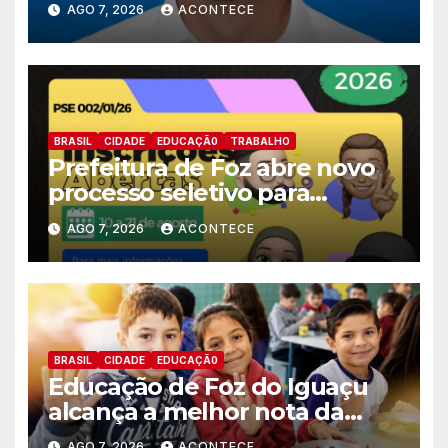
AGO 7, 2026
ACONTECE
deputado estadual
BRASIL
CIDADE
EDUCAÇÃ0
TRABALHO
Prefeitura de Foz abre novo
processo seletivo para
estagiários
AGO 7, 2026
ACONTECE
BRASIL
CIDADE
EDUCAÇÃ0
Educação de Foz do Iguaçu
alcança a melhor nota da
história no IDEB
AGO 7, 2026
ACONTECE