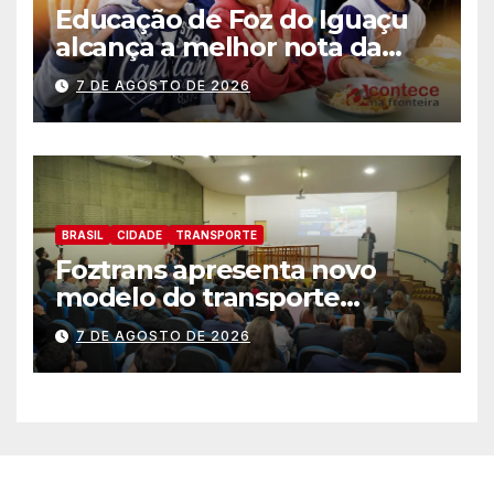
Educação de Foz do Iguaçu
alcança a melhor nota da
história no IDEB
7 DE AGOSTO DE 2026
BRASIL
CIDADE
TRANSPORTE
Foztrans apresenta novo
modelo do transporte
coletivo em audiência
7 DE AGOSTO DE 2026
pública e avança para um
sistema mais moderno e
eficiente