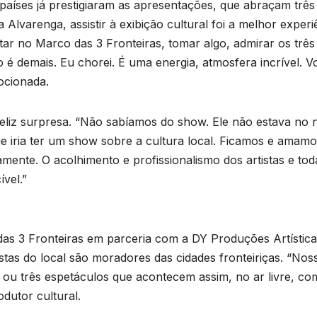
 países já prestigiaram as apresentações, que abraçam três
Alvarenga, assistir à exibição cultural foi a melhor experi
ntar no Marco das 3 Fronteiras, tomar algo, admirar os três
 é demais. Eu chorei. É uma energia, atmosfera incrível. V
mocionada.
eliz surpresa. “Não sabíamos do show. Ele não estava no 
 iria ter um show sobre a cultura local. Ficamos e amamo
B
ente. O acolhimento e profissionalismo dos artistas e tod
C
vel.”
f
as 3 Fronteiras em parceria com a DY Produções Artística
u
istas do local são moradores das cidades fronteiriças. “Nos
ou três espetáculos que acontecem assim, no ar livre, co
D
dutor cultural.
A