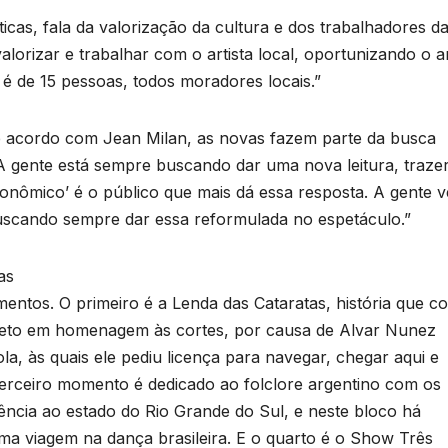
T
icas, fala da valorização da cultura e dos trabalhadores d
D
lorizar e trabalhar com o artista local, oportunizando o ar
2
 é de 15 pessoas, todos moradores locais.”
6
e acordo com Jean Milan, as novas fazem parte da busca
s
“A gente está sempre buscando dar uma nova leitura, traze
e
ronômico’ é o público que mais dá essa resposta. A gente v
buscando sempre dar essa reformulada no espetáculo.”
p
e
as
a
entos. O primeiro é a Lenda das Cataratas, história que co
á
ueto em homenagem às cortes, por causa de Alvar Nunez
a, às quais ele pediu licença para navegar, chegar aqui e
terceiro momento é dedicado ao folclore argentino com os
ncia ao estado do Rio Grande do Sul, e neste bloco há
uma viagem na dança brasileira. E o quarto é o Show Três