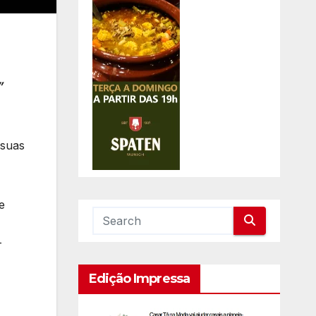
”
 suas
e
-
Edição Impressa