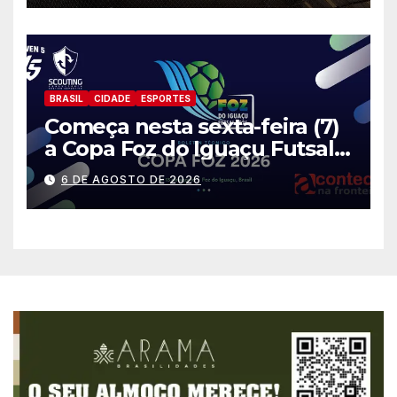
BRASIL
CIDADE
ESPORTES
Começa nesta sexta-feira (7)
a Copa Foz do Iguaçu Futsal
2026 com equipes de quatro
6 DE AGOSTO DE 2026
países