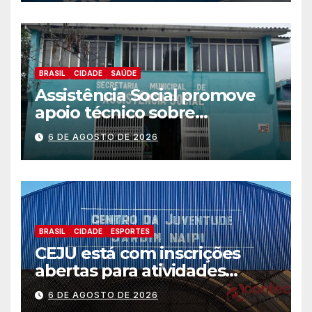
BRASIL
CIDADE
SAÚDE
Assistência Social promove
apoio técnico sobre
preparação e resposta a
6 DE AGOSTO DE 2026
situações de emergência e
calamidade pública
BRASIL
CIDADE
ESPORTES
CEJU está com inscrições
abertas para atividades
gratuitas
6 DE AGOSTO DE 2026