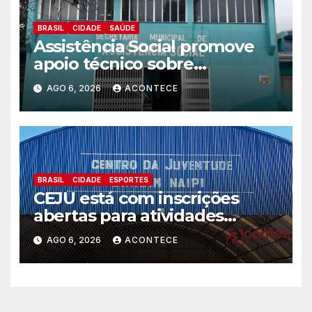
BRASIL
CIDADE
SAÚDE
Assistência Social promove
apoio técnico sobre
preparação e resposta a
AGO 6, 2026
ACONTECE
situações de emergência e
calamidade pública
BRASIL
CIDADE
ESPORTES
CEJU está com inscrições
abertas para atividades
gratuitas
AGO 6, 2026
ACONTECE