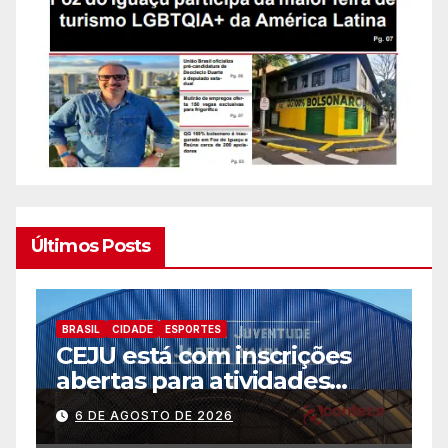
Últimos Posts
BRASIL
CIDADE
ESPORTES
B
CEJU está com inscrições
C
abertas para atividades
a
gratuitas
2
6 DE AGOSTO DE 2026
p