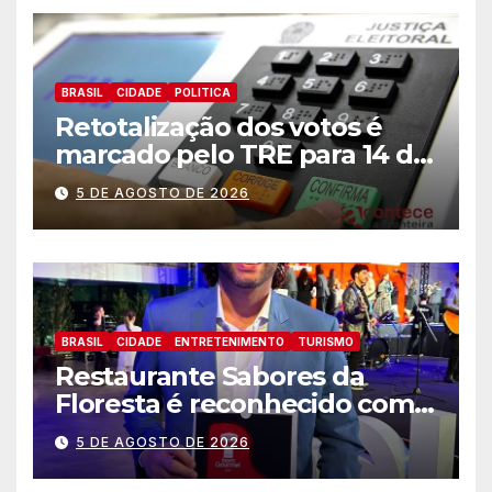
BRASIL
CIDADE
POLITICA
Retotalização dos votos é
marcado pelo TRE para 14 de
agosto
5 DE AGOSTO DE 2026
BRASIL
CIDADE
ENTRETENIMENTO
TURISMO
Restaurante Sabores da
Floresta é reconhecido como
um dos Lugares Imperdíveis
5 DE AGOSTO DE 2026
de Foz do Iguaçu