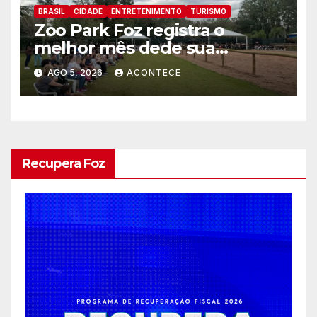
BRASIL
CIDADE
ENTRETENIMENTO
TURISMO
Zoo Park Foz registra o
melhor mês dede sua
inauguração
AGO 5, 2026
ACONTECE
Recupera Foz