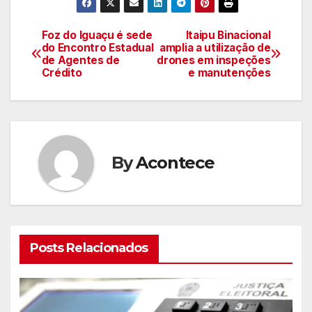
Foz do Iguaçu é sede
Itaipu Binacional
Navegação
do Encontro Estadual
amplia a utilização de
de Agentes de
drones em inspeções
de
Crédito
e manutenções
artigos
By
Acontece
Posts Relacionados