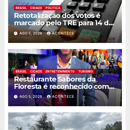
BRASIL
CIDADE
POLITICA
Retotalização dos votos é
marcado pelo TRE para 14 de
agosto
AGO 5, 2026
ACONTECE
BRASIL
CIDADE
ENTRETENIMENTO
TURISMO
Restaurante Sabores da
Floresta é reconhecido como
um dos Lugares Imperdíveis
AGO 5, 2026
ACONTECE
de Foz do Iguaçu