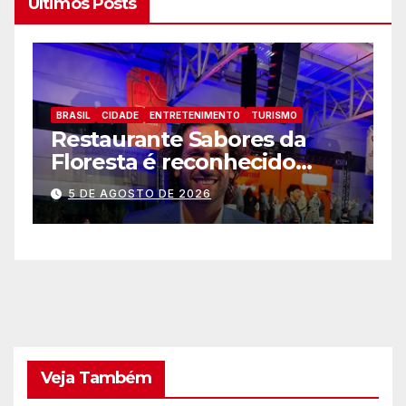
Últimos Posts
BRASIL
CIDADE
ENTRETENIMENTO
TURISMO
B
Zoo Park Foz registra o
P
melhor mês dede sua
p
inauguração
a
5 DE AGOSTO DE 2026
a
Veja Também