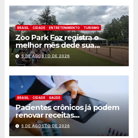
BRASIL
CIDADE
ENTRETENIMENTO
TURISMO
Zoo Park Foz registra o
melhor mês dede sua
inauguração
5 DE AGOSTO DE 2026
BRASIL
CIDADE
SAÚDE
Pacientes crônicos já podem
renovar receitas
automaticamente pelo
5 DE AGOSTO DE 2026
aplicativo da Prefeitura