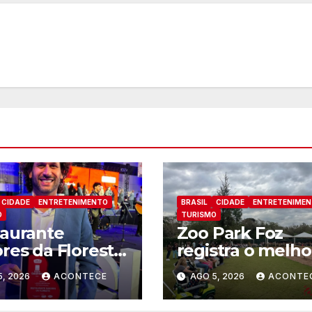
CIDADE
ENTRETENIMENTO
BRASIL
CIDADE
ENTRETENIME
O
TURISMO
aurante
Zoo Park Foz
res da Floresta
registra o melho
conhecido
mês dede sua
5, 2026
ACONTECE
AGO 5, 2026
ACONTE
o um dos
inauguração
ares