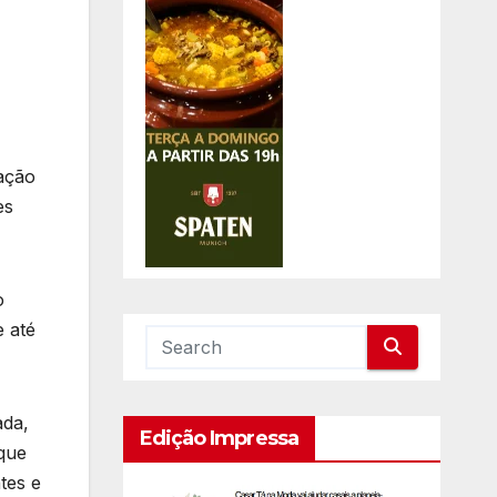
ação
es
o
e até
ada,
Edição Impressa
rque
tes e