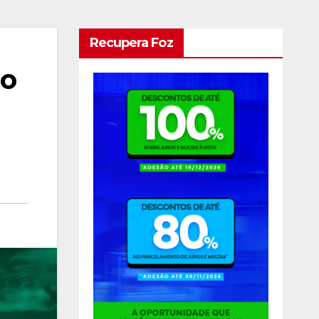
Recupera Foz
do