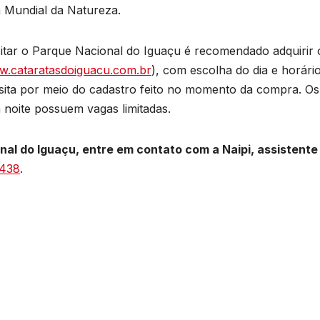
a Mundial da Natureza.
itar o Parque Nacional do Iguaçu é recomendado adquirir 
.cataratasdoiguacu.com.br
), com escolha do dia e horári
isita por meio do cadastro feito no momento da compra. Os
 noite possuem vagas limitadas.
al do Iguaçu, entre em contato com a Naipi, assistente
4438
.
B
C
P
o
l
D
s
A