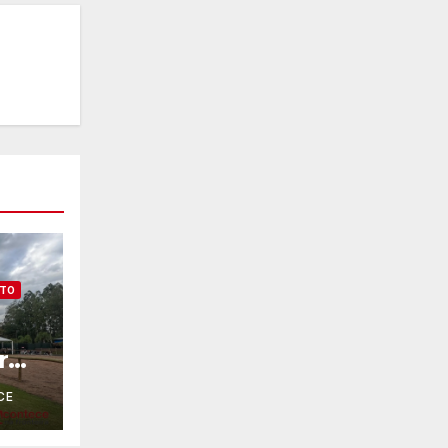
NTO
r
CE