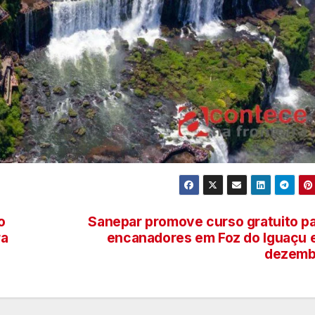
o
Sanepar promove curso gratuito p
ra
encanadores em Foz do Iguaçu
dezemb