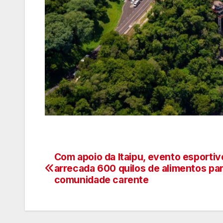
Com apoio da Itaipu, evento esportiv
Navegação
arrecada 600 quilos de alimentos pa
de
comunidade carente
artigos