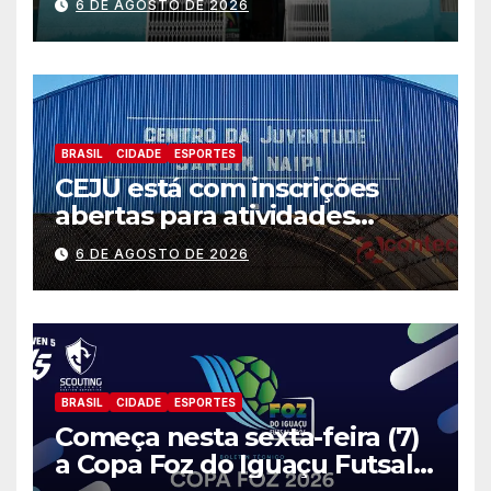
6 DE AGOSTO DE 2026
situações de emergência e
calamidade pública
BRASIL
CIDADE
ESPORTES
CEJU está com inscrições
abertas para atividades
gratuitas
6 DE AGOSTO DE 2026
BRASIL
CIDADE
ESPORTES
Começa nesta sexta-feira (7)
a Copa Foz do Iguaçu Futsal