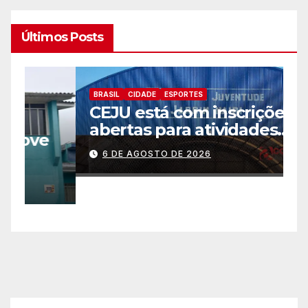
Últimos Posts
BRASIL
CIDADE
ESPORTES
B
CEJU está com inscrições
C
abertas para atividades
a
gratuitas
2
6 DE AGOSTO DE 2026
p