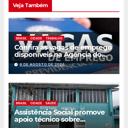
Veja Também
BRASIL
CIDADE
TRABALHO
Confira as vagas de emprego
disponíveis na Agência do
Trabalhador
6 DE AGOSTO DE 2026
BRASIL
CIDADE
SAÚDE
Assistência Social promove
apoio técnico sobre
preparação e resposta a