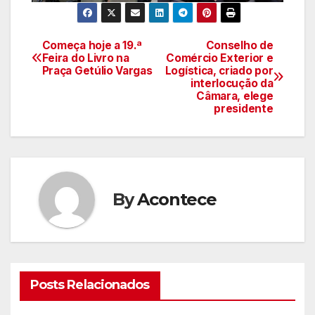
Começa hoje a 19.ª
Conselho de
Navegação
Feira do Livro na
Comércio Exterior e
Praça Getúlio Vargas
Logística, criado por
de
interlocução da
Câmara, elege
artigos
presidente
By
Acontece
Posts Relacionados