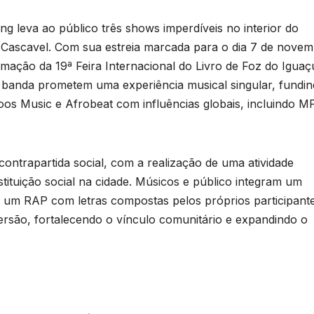
g leva ao público três shows imperdíveis no interior do
Cascavel. Com sua estreia marcada para o dia 7 de novem
mação da 19ª Feira Internacional do Livro de Foz do Iguaç
a banda prometem uma experiência musical singular, fundi
s Music e Afrobeat com influências globais, incluindo M
ntrapartida social, com a realização de uma atividade
B
C
tituição social na cidade. Músicos e público integram um
P
 um RAP com letras compostas pelos próprios participante
versão, fortalecendo o vínculo comunitário e expandindo o
o
l
D
s
A