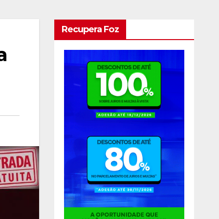
Recupera Foz
a