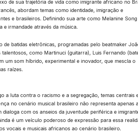
v
 de sua trajetória de vida como imigrante africano no Bra
T
o
francês, abordam temas como identidade, imigração e
D
ntes e brasileiros. Definindo sua arte como Melanine Song 
2
a e irmandade através da música.
r
6
o de batidas eletrônicas, programadas pelo beatmaker Joã
p
 talentosos, como Martinuci (guitarra), Luis Fernando (bate
iam um som híbrido, experimental e inovador, que mescla o
s raízes.
p
1
o a luta contra o racismo e a segregação, temas centrais
nça no cenário musical brasileiro não representa apenas 
ialoga com os anseios da juventude periférica e imigrant
o
 ainda é um veículo poderoso de expressão para essa realid
s vocais e musicais africanos ao cenário brasileiro.