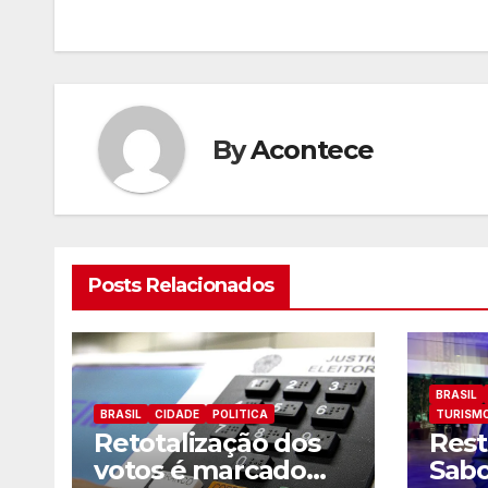
de
artigos
By
Acontece
Posts Relacionados
BRASIL
BRASIL
CIDADE
POLITICA
TURISM
Retotalização dos
Rest
votos é marcado
Sabo