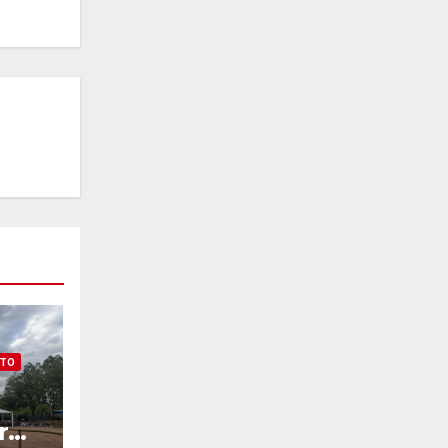
NTO
r