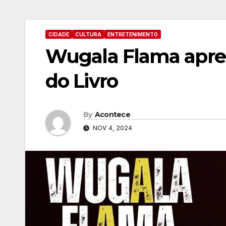
CIDADE
CULTURA
ENTRETENIMENTO
Wugala Flama apres
do Livro
By
Acontece
NOV 4, 2024