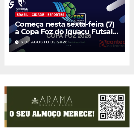
BRASIL
CIDADE
ESPORTES
Começa nesta sexta-feira (7)
a Copa Foz do Iguaçu Futsal
2026 com equipes de quatro
6 DE AGOSTO DE 2026
países