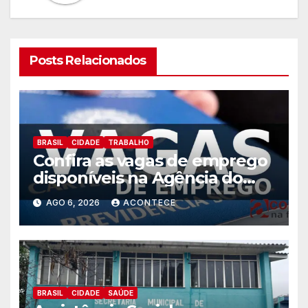
Posts Relacionados
BRASIL
CIDADE
TRABALHO
Confira as vagas de emprego
disponíveis na Agência do
Trabalhador
AGO 6, 2026
ACONTECE
BRASIL
CIDADE
SAÚDE