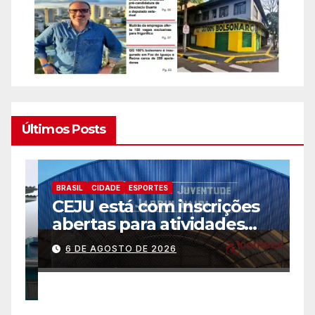
Últimos Posts
BRASIL
CIDADE
ESPORTES
B
CEJU está com inscrições
C
abertas para atividades
a
gratuitas
2
6 DE AGOSTO DE 2026
p