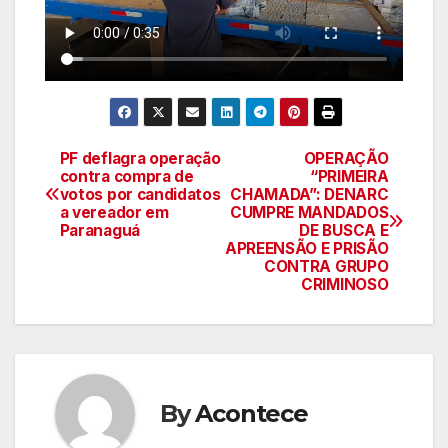
PF deflagra operação
OPERAÇÃO
Navegação
contra compra de
“PRIMEIRA
votos por candidatos
CHAMADA”: DENARC
de
a vereador em
CUMPRE MANDADOS
Paranaguá
DE BUSCA E
artigos
APREENSÃO E PRISÃO
CONTRA GRUPO
CRIMINOSO
By
Acontece