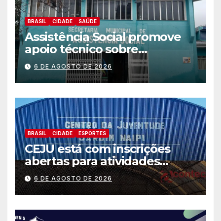
BRASIL
CIDADE
SAÚDE
Assistência Social promove
apoio técnico sobre
preparação e resposta a
6 DE AGOSTO DE 2026
situações de emergência e
calamidade pública
BRASIL
CIDADE
ESPORTES
CEJU está com inscrições
abertas para atividades
gratuitas
6 DE AGOSTO DE 2026