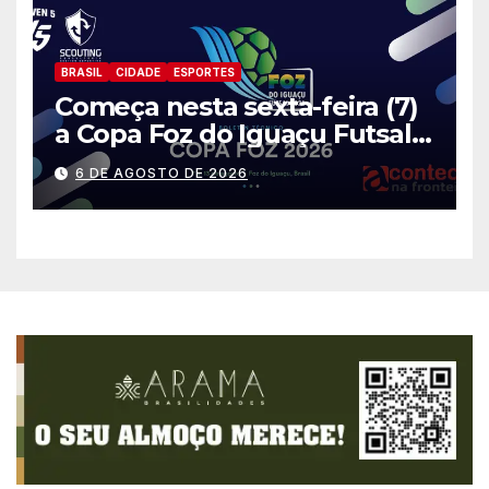
BRASIL
CIDADE
ESPORTES
Começa nesta sexta-feira (7)
a Copa Foz do Iguaçu Futsal
2026 com equipes de quatro
6 DE AGOSTO DE 2026
países