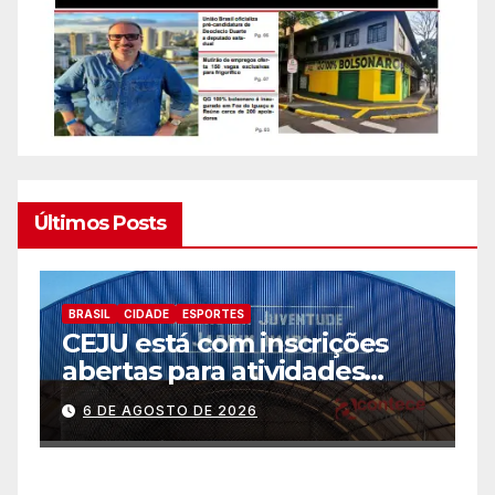
Últimos Posts
BRASIL
CIDADE
ESPORTES
B
CEJU está com inscrições
C
abertas para atividades
a
gratuitas
2
6 DE AGOSTO DE 2026
p