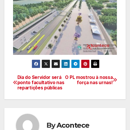
Dia do Servidor será
O PL mostrou à nossa
Navegação
ponto facultativo nas
força nas urnas!
repartições públicas
de
artigos
By
Acontece