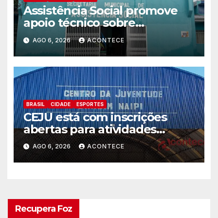
Assistência Social promove
apoio técnico sobre
preparação e resposta a
AGO 6, 2026
ACONTECE
situações de emergência e
calamidade pública
BRASIL
CIDADE
ESPORTES
CEJU está com inscrições
abertas para atividades
gratuitas
AGO 6, 2026
ACONTECE
Recupera Foz