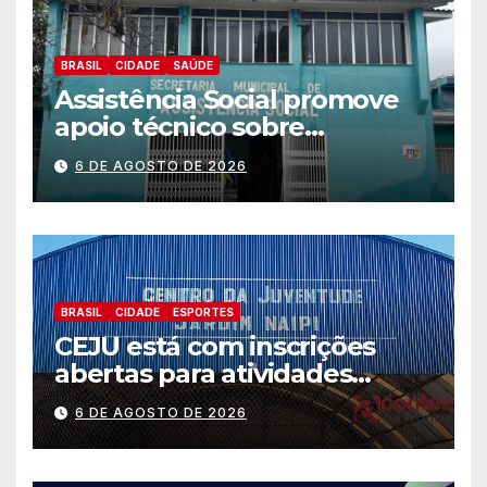
BRASIL
CIDADE
SAÚDE
Assistência Social promove
apoio técnico sobre
preparação e resposta a
6 DE AGOSTO DE 2026
situações de emergência e
calamidade pública
BRASIL
CIDADE
ESPORTES
CEJU está com inscrições
abertas para atividades
gratuitas
6 DE AGOSTO DE 2026