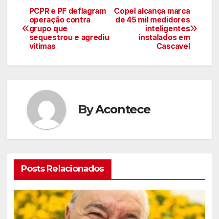
PCPR e PF deflagram
Copel alcança marca
Navegação
operação contra
de 45 mil medidores
grupo que
inteligentes
de
sequestrou e agrediu
instalados em
vítimas
Cascavel
artigos
By
Acontece
Posts Relacionados