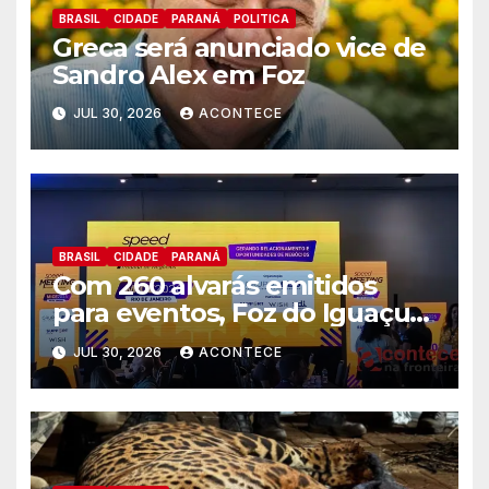
BRASIL
CIDADE
PARANÁ
POLITICA
Greca será anunciado vice de
Sandro Alex em Foz
JUL 30, 2026
ACONTECE
BRASIL
CIDADE
PARANÁ
Com 260 alvarás emitidos
para eventos, Foz do Iguaçu
busca captar mais ações MICE
JUL 30, 2026
ACONTECE
no Rio de Janeiro