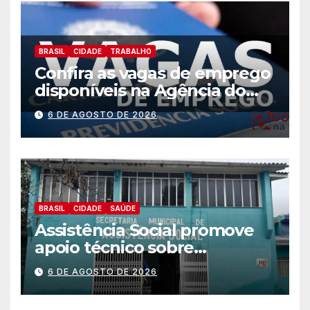
BRASIL
CIDADE
TRABALHO
Confira as vagas de emprego
disponíveis na Agência do
Trabalhador
6 DE AGOSTO DE 2026
BRASIL
CIDADE
SAÚDE
Assistência Social promove
apoio técnico sobre
preparação e resposta a
6 DE AGOSTO DE 2026
situações de emergência e
calamidade pública