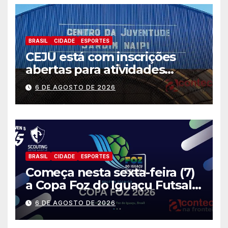
BRASIL
CIDADE
ESPORTES
CEJU está com inscrições
abertas para atividades
gratuitas
6 DE AGOSTO DE 2026
BRASIL
CIDADE
ESPORTES
Começa nesta sexta-feira (7)
a Copa Foz do Iguaçu Futsal
2026 com equipes de quatro
6 DE AGOSTO DE 2026
países