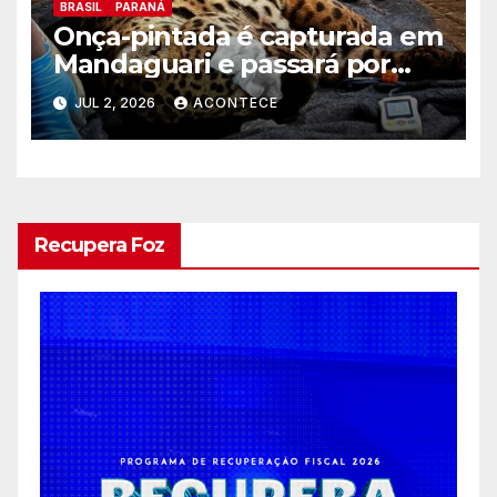
BRASIL
PARANÁ
Onça-pintada é capturada em
Mandaguari e passará por
exames no zoo de Cascavel
JUL 2, 2026
ACONTECE
Recupera Foz