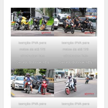
Isenção IPVA para
Isenção IPVA para
motos de até 170
motos de até 170
cilindradas Foto:
cilindradas Foto:
Geraldo Bubniak/AEN
Geraldo Bubniak/AEN
Isenção IPVA para
Isenção IPVA para