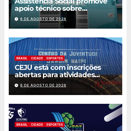
Assistência Social promove
apoio técnico sobre
preparação e resposta a
6 DE AGOSTO DE 2026
situações de emergência e
calamidade pública
BRASIL
CIDADE
ESPORTES
CEJU está com inscrições
abertas para atividades
gratuitas
6 DE AGOSTO DE 2026
BRASIL
CIDADE
ESPORTES