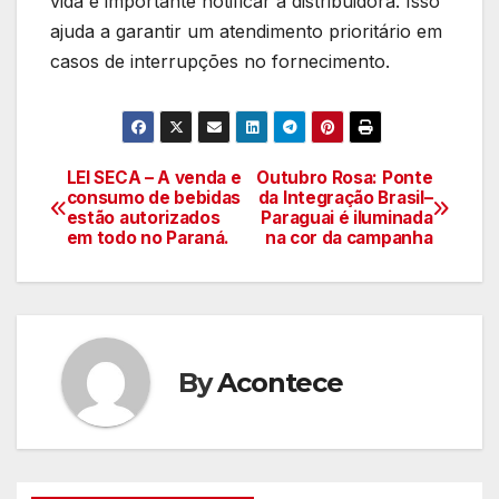
vida é importante notificar a distribuidora. Isso
ajuda a garantir um atendimento prioritário em
casos de interrupções no fornecimento.
LEI SECA – A venda e
Outubro Rosa: Ponte
Navegação
consumo de bebidas
da Integração Brasil–
estão autorizados
Paraguai é iluminada
de
em todo no Paraná.
na cor da campanha
artigos
By
Acontece