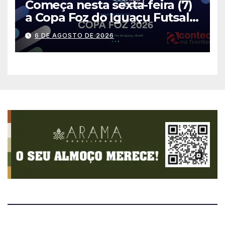
Começa nesta sexta-feira (7)
a Copa Foz do Iguaçu Futsal
2026 com equipes de quatro
6 DE AGOSTO DE 2026
países