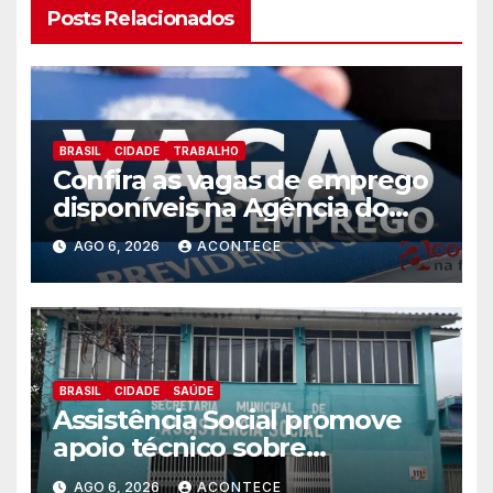
Posts Relacionados
BRASIL
CIDADE
TRABALHO
Confira as vagas de emprego
disponíveis na Agência do
Trabalhador
AGO 6, 2026
ACONTECE
BRASIL
CIDADE
SAÚDE
Assistência Social promove
apoio técnico sobre
preparação e resposta a
AGO 6, 2026
ACONTECE