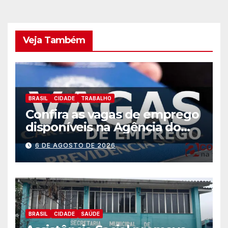
Veja Também
BRASIL
CIDADE
TRABALHO
Confira as vagas de emprego
disponíveis na Agência do
Trabalhador
6 DE AGOSTO DE 2026
BRASIL
CIDADE
SAÚDE