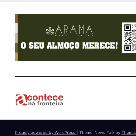
Proudly powered by WordPress
|
Theme: News Talk by
Themea