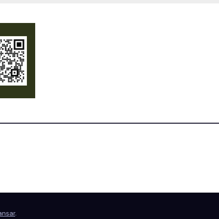
nsar
.