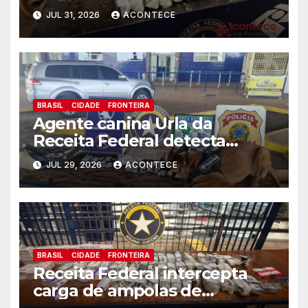
análoga ao Haxixe na Aduana
JUL 31, 2026
ACONTECE
da Ponte da Amizade
BRASIL
CIDADE
FRONTEIRA
Agente canina Urla da
Receita Federal detecta
droga em motocicleta na
JUL 29, 2026
ACONTECE
Aduana da Ponte da Amizade
BRASIL
CIDADE
FRONTEIRA
Receita Federal intercepta
carga de ampolas de
anabolizantes escondida em