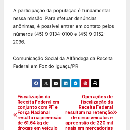
A participação da população é fundamental
nessa missão. Para efetuar denúncias
anônimas, é possível entrar em contato pelos
números (45) 9 9134-0100 e (45) 9 9152-
2036.
Comunicação Social da Alfândega da Receita
Federal em Foz do Iguaçu/PR
Fiscalização da
Operações de
Navegação
Receita Federal em
fiscalização da
conjunto com PF e
Receita Federal
de
Força Nacional
resultam na retenção
resulta na preensão
de cinco veículos e
artigos
de 61,64 kg de
apreensão de 220 mil
drogas em veículo
reais em mercadorias