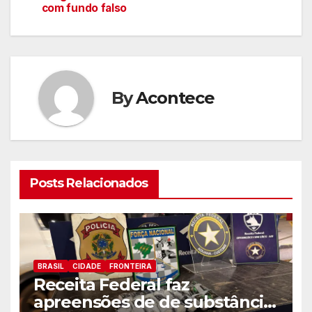
com fundo falso
By
Acontece
Posts Relacionados
BRASIL
CIDADE
FRONTEIRA
Receita Federal faz
apreensões de de substância