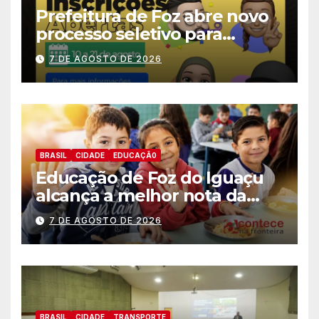
Prefeitura de Foz abre novo
processo seletivo para
estagiários
7 DE AGOSTO DE 2026
BRASIL
CIDADE
EDUCAÇÃ0
Educação de Foz do Iguaçu
alcança a melhor nota da
história no IDEB
7 DE AGOSTO DE 2026
BRASIL
CIDADE
TRANSPORTE